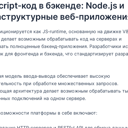
ript‑код в бэкенде: Node.js и
структурные веб‑приложени
зиционируется как JS‑runtime, основанную на движке V8
делает возможным обрабатывать код на серверах и
ать полноценные бэкенд‑приложения. Разработчики и
к для фронтенда и бэкенда, что стандартизирует разр
ая модель ввода‑вывода обеспечивает высокую
ельность при обработке множественных запросов.
ющая архитектура делает возможным обрабатывать т
нных подключений на одном сервере.
возможности платформы в себе включают:
здание HTTP‑серверов и RESTful API для обмена данны