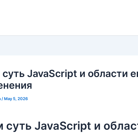
 суть JavaScript и области е
енения
a
/
May 5, 2026
м суть JavaScript и обла