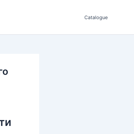
Catalogue
го
сти