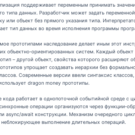
ипизация поддерживает переменным принимать значен
о типа данных. Разработчик может задать переменной
ку или объект без прямого указания типа. Интерпретат
ает тип данных во время исполнения программы прог
ое прототипами наследование делает иным этот инст
ких объектно‑ориентированных систем. Каждый объект
отип – другой объект, свойства которого расширяют об
ототипов упрощает создавать иерархии без формальн
лассов. Современные версии ввели синтаксис классов
использует dragon money прототипы.
 кода работает в однопоточной событийной среде с 
синхронные операции организуются через функции‑обр
и async/await конструкции. Механизм очередного цик
 неблокирующее выполнение длительных операций.