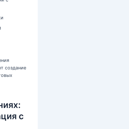
ки
й
ения
ют создание
товых
ниях:
ция с