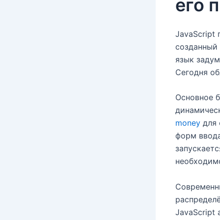
его 
JavaScript
созданный 
язык задум
Сегодня об
Основное б
динамическ
money
для 
форм ввода
запускаетс
необходимо
Современн
распределё
JavaScript