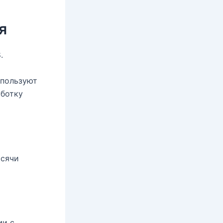
я
.
спользуют
аботку
ысячи
ми с