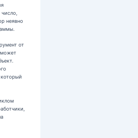
ия
 число,
ор неявно
раммы.
румент от
 может
ъект.
ого
, который
циклом
аботчики,
ла