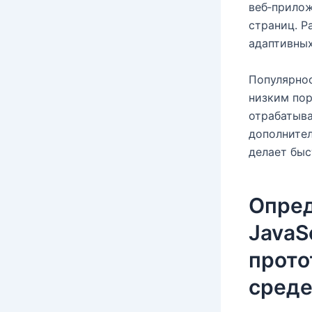
веб‑прилож
страниц. Р
адаптивных
Популярнос
низким по
отрабатыва
дополните
делает быс
Опре
JavaS
прото
сред