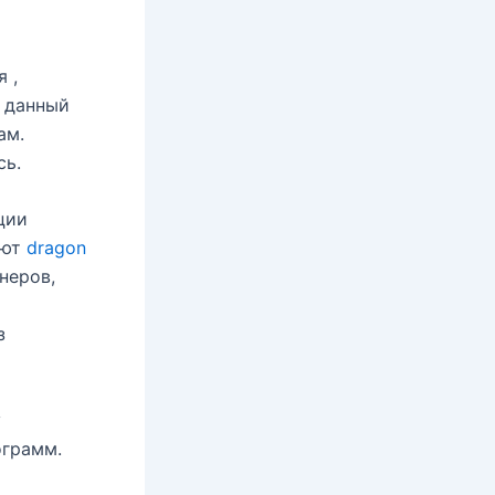
 ,
о данный
ам.
сь.
ции
уют
dragon
неров,
з
у
ограмм.