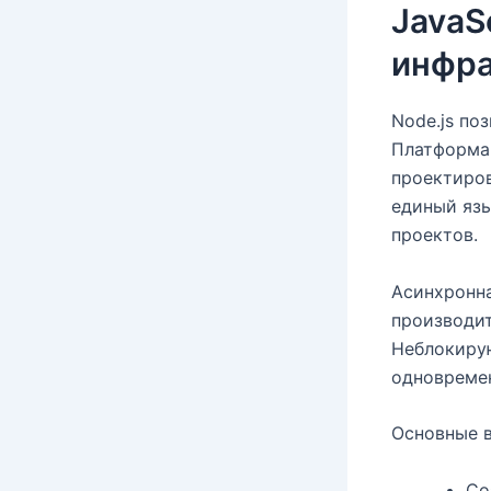
JavaSc
инфра
Node.js по
Платформа 
проектиров
единый язы
проектов.
Асинхронн
производит
Неблокиру
одновреме
Основные 
Со