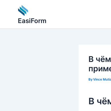
Skip
to
content
EasiForm
В чём
прим
By
Vince Muti
В чё