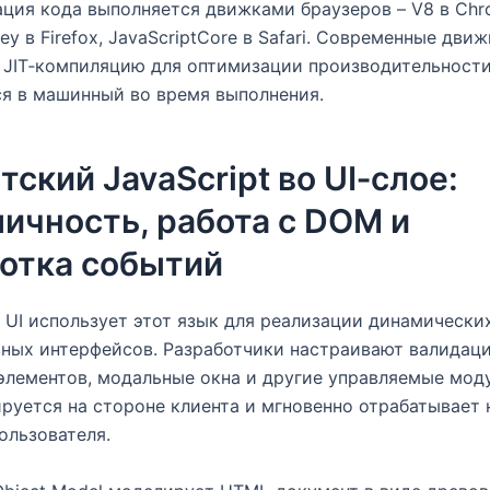
ция кода выполняется движками браузеров – V8 в Chr
ey в Firefox, JavaScriptCore в Safari. Современные дви
JIT‑компиляцию для оптимизации производительности
я в машинный во время выполнения.
тский JavaScript во UI‑слое:
ичность, работа с DOM и
отка событий
 UI использует этот язык для реализации динамически
ных интерфейсов. Разработчики настраивают валидац
лементов, модальные окна и другие управляемые моду
руется на стороне клиента и мгновенно отрабатывает 
ользователя.