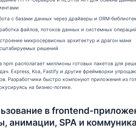
иентами
бота с базами данных через драйверы и ORM‑библиоте
работка файлов, потоков данных и системных операци
строение микросервисных архитектур и драгон мани
сштабируемых решений
 npm располагает миллионы готовых пакетов для реш
дач. Express, Koa, Fastify и другие фреймворки упроща
ов. Разработчики быстро компонуют приложения из го
окусируясь на бизнес‑логике.
ьзование в frontend‑приложе
, анимации, SPA и коммуника