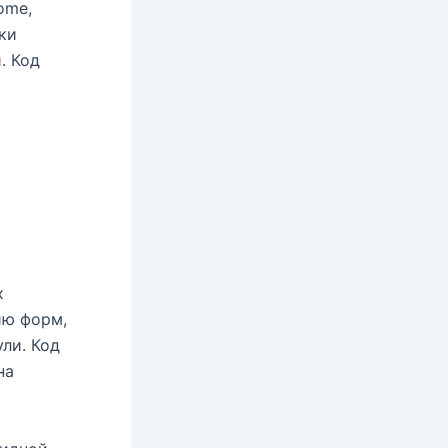
ome,
жки
. Код
х
ию форм,
ли. Код
на