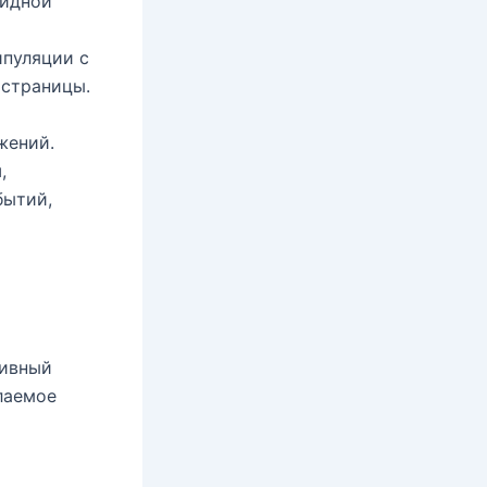
видной
ипуляции с
 страницы.
жений.
,
бытий,
тивный
лаемое