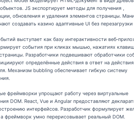
bject Model моделирует HTML‑документ в виде древо
объектов. JS экспортирует методы для получения ,
ции, обновления и удаления элементов страницы. Ман
ают создавать казино адаптивные UI без перезагрузки
обытий выступает как базу интерактивности веб‑прило
рмирует события при кликах мышью, нажатиях клавиш
страницы. Разработчики подвешивают обработчики со
ициируют определённые действия в ответ на действия
ля. Механизм bubbling обеспечивает гибкую систему
ния.
ые фреймворки упрощают работу через виртуальные
ния DOM. React, Vue и Angular предоставляют деклара
остроению интерфейсов. Разработчик формулирует же
 а фреймворк умно перерисовывает реальный DOM.