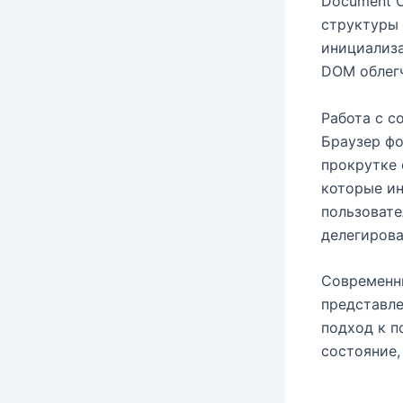
Document O
структуры 
инициализа
DOM облегч
Работа с с
Браузер фо
прокрутке 
которые ин
пользовате
делегирова
Современн
представле
подход к п
состояние,