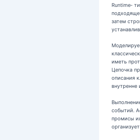
Runtime‑ т
подходящег
затем стро
устанавлив
Моделируем
классичес
иметь прот
Цепочка пр
описания к
внутренне 
Выполнение
событий. А
промисы ил
организует