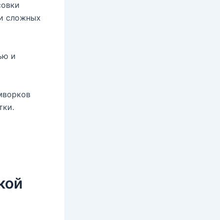
совки
ки сложных
ью и
мворков
тки.
кой