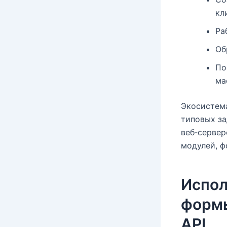
кл
Ра
Об
По
ма
Экосистема
типовых за
веб‑сервер
модулей, ф
Испол
формы
API