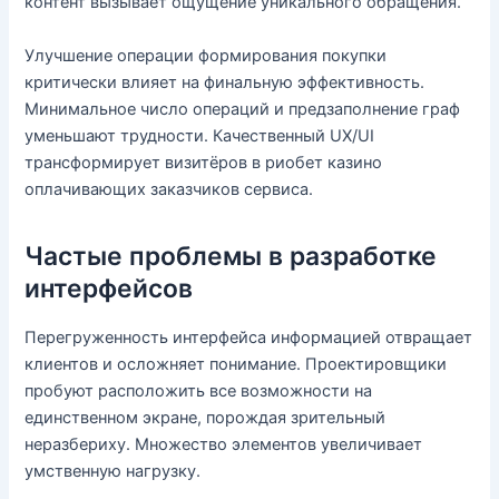
контент вызывает ощущение уникального обращения.
Улучшение операции формирования покупки
критически влияет на финальную эффективность.
Минимальное число операций и предзаполнение граф
уменьшают трудности. Качественный UX/UI
трансформирует визитёров в риобет казино
оплачивающих заказчиков сервиса.
Частые проблемы в разработке
интерфейсов
Перегруженность интерфейса информацией отвращает
клиентов и осложняет понимание. Проектировщики
пробуют расположить все возможности на
единственном экране, порождая зрительный
неразбериху. Множество элементов увеличивает
умственную нагрузку.