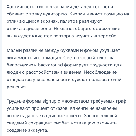
Хаотичность в использовании деталей контроля
сбивает с толку аудиторию. Кнопки меняют позицию на
отличающихся экранах, палитра реализуют
отличающиеся роли. Нехватка общего оформления
вынуждает клиентов повторно изучать интерфейс.
Малый различие между буквами и фоном ухудшает
читаемость информации. Светло-серый текст на
белоснежном background формирует трудности для
людей с расстройствами видения. Несоблюдение
стандартов универсальности сужает пользователей
решения.
Трудные формы signup с множеством требуемых граф
усиливают процент отказов. Клиенты не намерены
вносить данные в длинные анкеты. Запрос лишней
сведений сокращает риобет мотивацию окончить
создание аккаунта.