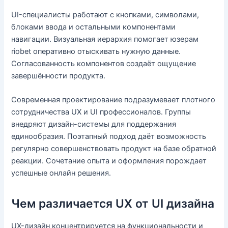
UI-специалисты работают с кнопками, символами,
блоками ввода и остальными компонентами
навигации. Визуальная иерархия помогает юзерам
riobet оперативно отыскивать нужную данные.
Согласованность компонентов создаёт ощущение
завершённости продукта.
Современная проектирование подразумевает плотного
сотрудничества UX и UI профессионалов. Группы
внедряют дизайн-системы для поддержания
единообразия. Поэтапный подход даёт возможность
регулярно совершенствовать продукт на базе обратной
реакции. Сочетание опыта и оформления порождает
успешные онлайн решения.
Чем различается UX от UI дизайна
UX-дизайн концентрируется на функциональности и