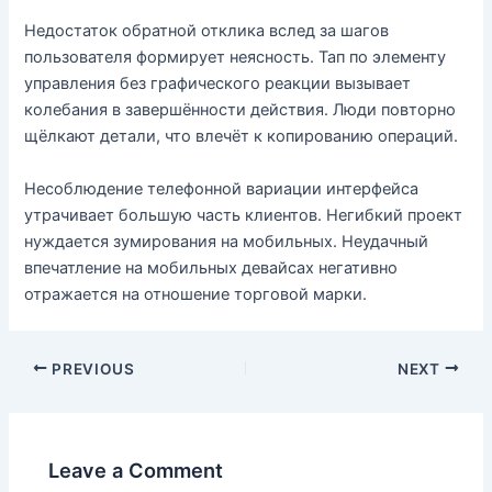
Недостаток обратной отклика вслед за шагов
пользователя формирует неясность. Тап по элементу
управления без графического реакции вызывает
колебания в завершённости действия. Люди повторно
щёлкают детали, что влечёт к копированию операций.
Несоблюдение телефонной вариации интерфейса
утрачивает большую часть клиентов. Негибкий проект
нуждается зумирования на мобильных. Неудачный
впечатление на мобильных девайсах негативно
отражается на отношение торговой марки.
Post
PREVIOUS
NEXT
navigation
Leave a Comment