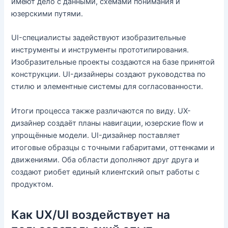
имеют дело с данными, схемами понимания и
юзерскими путями.
UI-специалисты задействуют изобразительные
инструменты и инструменты прототипирования.
Изобразительные проекты создаются на базе принятой
конструкции. UI-дизайнеры создают руководства по
стилю и элементные системы для согласованности.
Итоги процесса также различаются по виду. UX-
дизайнер создаёт планы навигации, юзерские flow и
упрощённые модели. UI-дизайнер поставляет
итоговые образцы с точными габаритами, оттенками и
движениями. Оба области дополняют друг друга и
создают риобет единый клиентский опыт работы с
продуктом.
Как UX/UI воздействует на