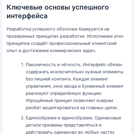
Ключевые основы успешного
интерфейса
Разработка успешного оболочки базируется на
проверенных принципах разработки. Исполнение этих
принципов создаёт профессиональный клиентский
опыт и достижение коммерческих задач.
Лаконичность и чёткость. Интерфейс обязан
содержать исключительно нужные элементы
без лишней контента. Каждая элемент
управления, окно ввода и буквенный элемент
реализуют определённую функцию.
Упрощённый принцип позволяет юзерам
риобет акцентироваться на главных целях.
Единообразие и единообразие. Одинаковые
детали призваны представляться и
действовать одинаково во любых частях