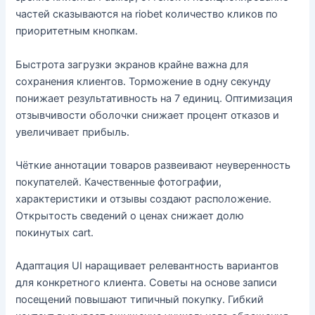
частей сказываются на riobet количество кликов по
приоритетным кнопкам.
Быстрота загрузки экранов крайне важна для
сохранения клиентов. Торможение в одну секунду
понижает результативность на 7 единиц. Оптимизация
отзывчивости оболочки снижает процент отказов и
увеличивает прибыль.
Чёткие аннотации товаров развеивают неуверенность
покупателей. Качественные фотографии,
характеристики и отзывы создают расположение.
Открытость сведений о ценах снижает долю
покинутых cart.
Адаптация UI наращивает релевантность вариантов
для конкретного клиента. Советы на основе записи
посещений повышают типичный покупку. Гибкий