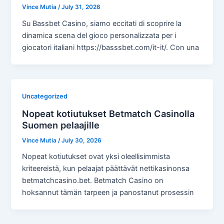
Vince Mutia
/
July 31, 2026
Su Bassbet Casino, siamo eccitati di scoprire la
dinamica scena del gioco personalizzata per i
giocatori italiani https://basssbet.com/it-it/. Con una
Uncategorized
Nopeat kotiutukset Betmatch Casinolla
Suomen pelaajille
Vince Mutia
/
July 30, 2026
Nopeat kotiutukset ovat yksi oleellisimmista
kriteereistä, kun pelaajat päättävät nettikasinonsa
betmatchcasino.bet. Betmatch Casino on
hoksannut tämän tarpeen ja panostanut prosessin