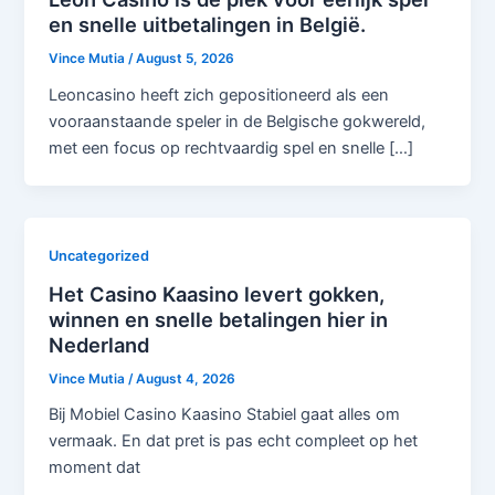
en snelle uitbetalingen in België.
Vince Mutia
/
August 5, 2026
Leoncasino heeft zich gepositioneerd als een
vooraanstaande speler in de Belgische gokwereld,
met een focus op rechtvaardig spel en snelle […]
Uncategorized
Het Casino Kaasino levert gokken,
winnen en snelle betalingen hier in
Nederland
Vince Mutia
/
August 4, 2026
Bij Mobiel Casino Kaasino Stabiel gaat alles om
vermaak. En dat pret is pas echt compleet op het
moment dat