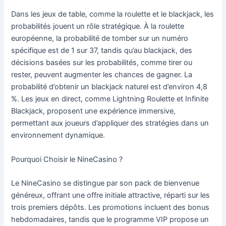
Dans les jeux de table, comme la roulette et le blackjack, les
probabilités jouent un rôle stratégique. À la roulette
européenne, la probabilité de tomber sur un numéro
spécifique est de 1 sur 37, tandis qu’au blackjack, des
décisions basées sur les probabilités, comme tirer ou
rester, peuvent augmenter les chances de gagner. La
probabilité d’obtenir un blackjack naturel est d’environ 4,8
%. Les jeux en direct, comme Lightning Roulette et Infinite
Blackjack, proposent une expérience immersive,
permettant aux joueurs d’appliquer des stratégies dans un
environnement dynamique.
Pourquoi Choisir le NineCasino ?
Le NineCasino se distingue par son pack de bienvenue
généreux, offrant une offre initiale attractive, réparti sur les
trois premiers dépôts. Les promotions incluent des bonus
hebdomadaires, tandis que le programme VIP propose un