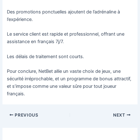
Des promotions ponctuelles ajoutent de l’adrénaline à
l’expérience.
Le service client est rapide et professionnel, offrant une
assistance en français 7j/7.
Les délais de traitement sont courts.
Pour conclure, NetBet allie un vaste choix de jeux, une
sécurité irréprochable, et un programme de bonus attractif,
et s’impose comme une valeur sûre pour tout joueur
français.
Post
PREVIOUS
NEXT
navigation