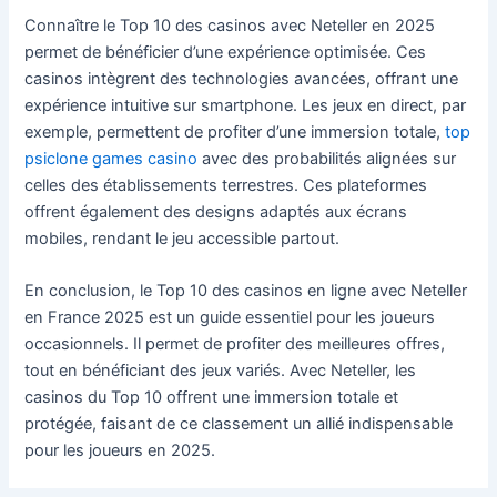
Connaître le Top 10 des casinos avec Neteller en 2025
permet de bénéficier d’une expérience optimisée. Ces
casinos intègrent des technologies avancées, offrant une
expérience intuitive sur smartphone. Les jeux en direct, par
exemple, permettent de profiter d’une immersion totale,
top
psiclone games casino
avec des probabilités alignées sur
celles des établissements terrestres. Ces plateformes
offrent également des designs adaptés aux écrans
mobiles, rendant le jeu accessible partout.
En conclusion, le Top 10 des casinos en ligne avec Neteller
en France 2025 est un guide essentiel pour les joueurs
occasionnels. Il permet de profiter des meilleures offres,
tout en bénéficiant des jeux variés. Avec Neteller, les
casinos du Top 10 offrent une immersion totale et
protégée, faisant de ce classement un allié indispensable
pour les joueurs en 2025.