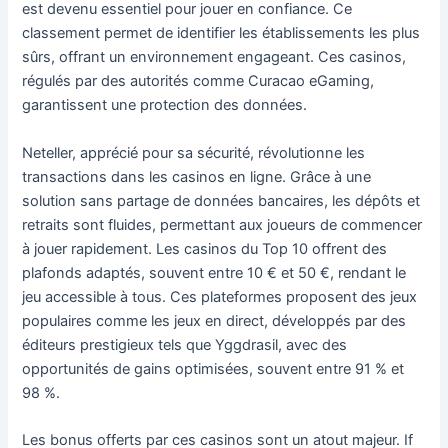
est devenu essentiel pour jouer en confiance. Ce
classement permet de identifier les établissements les plus
sûrs, offrant un environnement engageant. Ces casinos,
régulés par des autorités comme Curacao eGaming,
garantissent une protection des données.
Neteller, apprécié pour sa sécurité, révolutionne les
transactions dans les casinos en ligne. Grâce à une
solution sans partage de données bancaires, les dépôts et
retraits sont fluides, permettant aux joueurs de commencer
à jouer rapidement. Les casinos du Top 10 offrent des
plafonds adaptés, souvent entre 10 € et 50 €, rendant le
jeu accessible à tous. Ces plateformes proposent des jeux
populaires comme les jeux en direct, développés par des
éditeurs prestigieux tels que Yggdrasil, avec des
opportunités de gains optimisées, souvent entre 91 % et
98 %.
Les bonus offerts par ces casinos sont un atout majeur. If