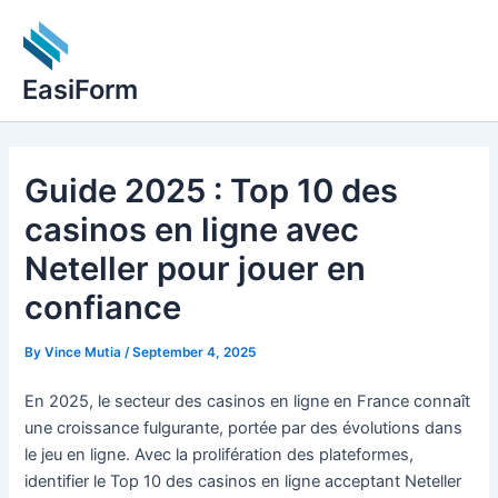
Skip
to
content
EasiForm
Guide 2025 : Top 10 des
casinos en ligne avec
Neteller pour jouer en
confiance
By
Vince Mutia
/
September 4, 2025
En 2025, le secteur des casinos en ligne en France connaît
une croissance fulgurante, portée par des évolutions dans
le jeu en ligne. Avec la prolifération des plateformes,
identifier le Top 10 des casinos en ligne acceptant Neteller