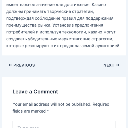
имеет важное значение для достижения. Казино
должны принимать творческие стратегии,
подтверждая соблюдение правил для поддержания
преимущества рынка. Установив предпочтения
потребителей и используя технологии, казино могут
создавать убедительные маркетинговые стратегии,
которые резонируют с их предполагаемой аудиторией.
Post
PREVIOUS
NEXT
navigation
Leave a Comment
Your email address will not be published.
Required
fields are marked
*
Type