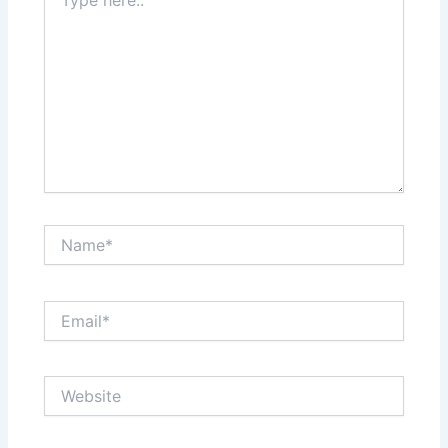
here..
Name*
Email*
Website