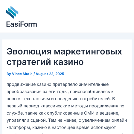
Skip
to
content
EasiForm
Эволюция маркетинговых
стратегий казино
By
Vince Mutia
/
August 22, 2025
продвижение казино претерпело значительные
преобразования за эти годы, приспосабливаясь к
новым технологиям и поведению потребителей. В
первый период классические методы продвижения по
службе, такие как опубликованные СМИ и вещание,
управляли сценой. Тем не менее, с увеличением онлайн
-платформ, казино в настоящее время используют