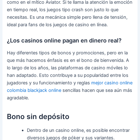
como en el mítico Aviator. Si te llama la atención la emoción
en tiempo real, los juegos tipo crash son justo lo que
necesitas. Es una mecánica simple pero llena de tensión,
ideal para fans de los juegos de casino en línea.
¿Los casinos online pagan en dinero real?
Hay diferentes tipos de bonos y promociones, pero en la
que más hacemos énfasis es en el bono de bienvenida. A
lo largo de los años, las plataformas de casino móviles lo
han adaptado. Esto contribuye a su popularidad entre los
jugadores y su funcionamiento y reglas
mejor casino online
colombia blackjack online
sencillas hacen que sea aún más
agradable.
Bono sin depósito
Dentro de un casino online, es posible encontrar
diversos juegos de póker y sus variantes.