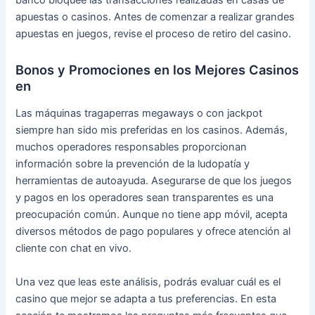
banco bloquee las transacciones realizadas en casas de
apuestas o casinos. Antes de comenzar a realizar grandes
apuestas en juegos, revise el proceso de retiro del casino.
Bonos y Promociones en los Mejores Casinos
en
Las máquinas tragaperras megaways o con jackpot
siempre han sido mis preferidas en los casinos. Además,
muchos operadores responsables proporcionan
información sobre la prevención de la ludopatía y
herramientas de autoayuda. Asegurarse de que los juegos
y pagos en los operadores sean transparentes es una
preocupación común. Aunque no tiene app móvil, acepta
diversos métodos de pago populares y ofrece atención al
cliente con chat en vivo.
Una vez que leas este análisis, podrás evaluar cuál es el
casino que mejor se adapta a tus preferencias. En esta