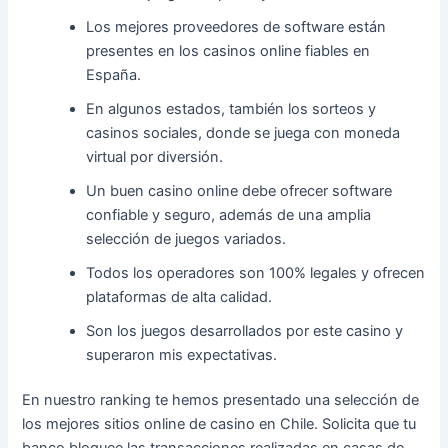
Los mejores proveedores de software están
presentes en los casinos online fiables en
España.
En algunos estados, también los sorteos y
casinos sociales, donde se juega con moneda
virtual por diversión.
Un buen casino online debe ofrecer software
confiable y seguro, además de una amplia
selección de juegos variados.
Todos los operadores son 100% legales y ofrecen
plataformas de alta calidad.
Son los juegos desarrollados por este casino y
superaron mis expectativas.
En nuestro ranking te hemos presentado una selección de
los mejores sitios online de casino en Chile. Solicita que tu