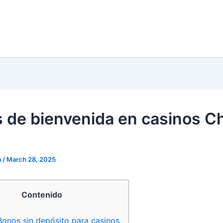
 de bienvenida en casinos Ch
a
/
March 28, 2025
Contenido
Bonos sin depósito para casinos