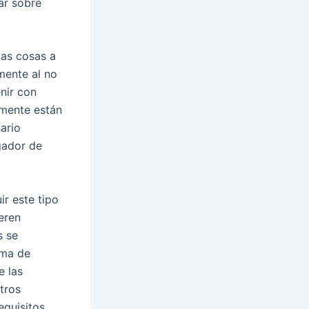
ar sobre
las cosas a
mente al no
nir con
lmente están
ario
gador de
ir este tipo
eren
s se
rma de
e las
tros
equisitos.