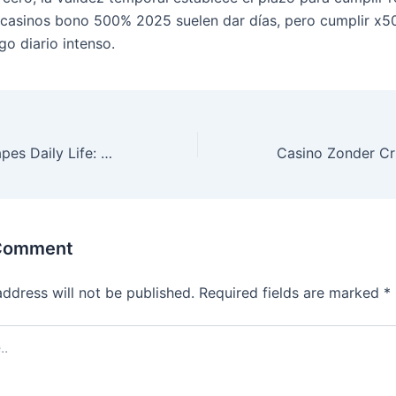
casinos bono 500% 2025 suelen dar días, pero cumplir x5
go diario intenso.
How Climate Shapes Daily Life: A Story of Coffee’s Journey
 Comment
address will not be published.
Required fields are marked
*