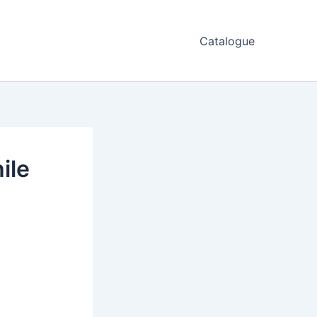
Catalogue
ile