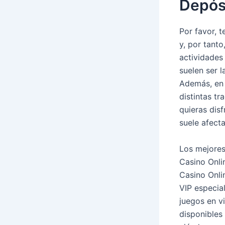
Depósi
Por favor, 
y, por tant
actividades
suelen ser 
Además, en 
distintas t
quieras dis
suele afect
Los mejores
Casino Onli
Casino Onli
VIP especia
juegos en vi
disponibles