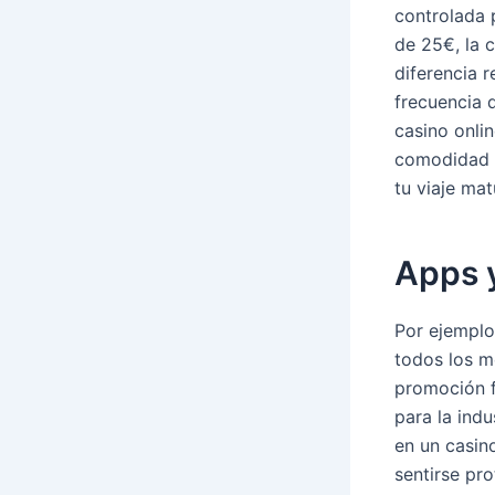
controlada 
de 25€, la 
diferencia r
frecuencia 
casino onlin
comodidad d
tu viaje ma
Apps 
Por ejemplo
todos los m
promoción f
para la ind
en un casin
sentirse pro