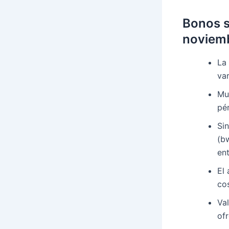
Bonos s
noviem
La
va
Mu
pé
Si
(bw
en
El 
co
Val
ofr