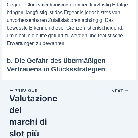
Gegner. Glücksmechanismen können kurzfristig Erfolge
bringen, langfristig ist das Ergebnis jedoch stets von
unvorhersehbaren Zufallsfaktoren abhängig. Das
bewusste Erkennen dieser Grenzen ist entscheidend,
um nicht in die Irre geführt zu werden und realistische
Erwartungen zu bewahren.
b. Die Gefahr des übermäßigen
Vertrauens in Glücksstrategien
Post
PREVIOUS
NEXT
Valutazione
navigation
dei
marchi di
slot più