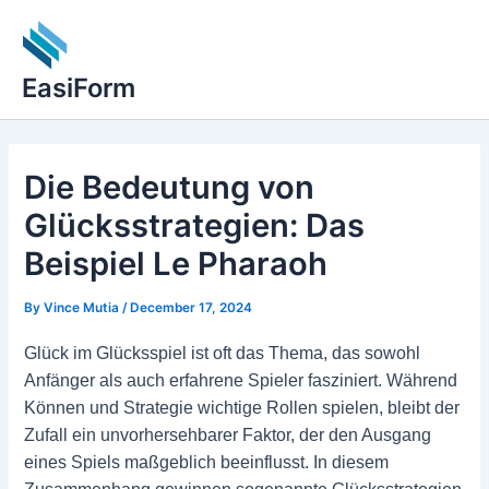
Skip
to
content
EasiForm
Die Bedeutung von
Glücksstrategien: Das
Beispiel Le Pharaoh
By
Vince Mutia
/
December 17, 2024
Glück im Glücksspiel ist oft das Thema, das sowohl
Anfänger als auch erfahrene Spieler fasziniert. Während
Können und Strategie wichtige Rollen spielen, bleibt der
Zufall ein unvorhersehbarer Faktor, der den Ausgang
eines Spiels maßgeblich beeinflusst. In diesem
Zusammenhang gewinnen sogenannte Glücksstrategien