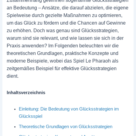
an Bedeutung – Ansätze, die darauf abzielen, die eigene
Spielweise durch gezielte Maßnahmen zu optimieren,
um das Glück zu fördern und die Chancen auf Gewinne
zu erhöhen. Doch was genau sind Glücksstrategien,
warum sind sie relevant, und wie lassen sie sich in der
Praxis anwenden? Im Folgenden beleuchten wir die
theoretischen Grundlagen, praktische Konzepte und
moderne Beispiele, wobei das Spiel Le Pharaoh als
zeitgemäßes Beispiel für effektive Glücksstrategien
dient.
Inhaltsverzeichnis
Einleitung: Die Bedeutung von Glücksstrategien im
Glücksspiel
Theoretische Grundlagen von Glücksstrategien