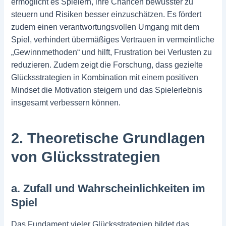
ermöglicht es Spielern, ihre Chancen bewusster zu
steuern und Risiken besser einzuschätzen. Es fördert
zudem einen verantwortungsvollen Umgang mit dem
Spiel, verhindert übermäßiges Vertrauen in vermeintliche
„Gewinnmethoden“ und hilft, Frustration bei Verlusten zu
reduzieren. Zudem zeigt die Forschung, dass gezielte
Glücksstrategien in Kombination mit einem positiven
Mindset die Motivation steigern und das Spielerlebnis
insgesamt verbessern können.
2. Theoretische Grundlagen
von Glücksstrategien
a. Zufall und Wahrscheinlichkeiten im
Spiel
Das Fundament vieler Glücksstrategien bildet das