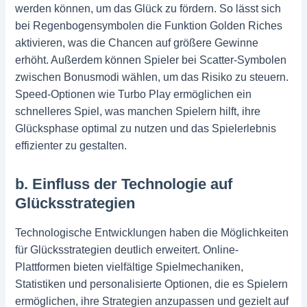
werden können, um das Glück zu fördern. So lässt sich
bei Regenbogensymbolen die Funktion Golden Riches
aktivieren, was die Chancen auf größere Gewinne
erhöht. Außerdem können Spieler bei Scatter-Symbolen
zwischen Bonusmodi wählen, um das Risiko zu steuern.
Speed-Optionen wie Turbo Play ermöglichen ein
schnelleres Spiel, was manchen Spielern hilft, ihre
Glücksphase optimal zu nutzen und das Spielerlebnis
effizienter zu gestalten.
b. Einfluss der Technologie auf
Glücksstrategien
Technologische Entwicklungen haben die Möglichkeiten
für Glücksstrategien deutlich erweitert. Online-
Plattformen bieten vielfältige Spielmechaniken,
Statistiken und personalisierte Optionen, die es Spielern
ermöglichen, ihre Strategien anzupassen und gezielt auf