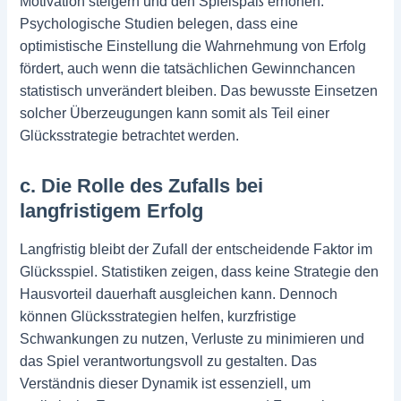
Motivation steigern und den Spielspaß erhöhen.
Psychologische Studien belegen, dass eine
optimistische Einstellung die Wahrnehmung von Erfolg
fördert, auch wenn die tatsächlichen Gewinnchancen
statistisch unverändert bleiben. Das bewusste Einsetzen
solcher Überzeugungen kann somit als Teil einer
Glücksstrategie betrachtet werden.
c. Die Rolle des Zufalls bei
langfristigem Erfolg
Langfristig bleibt der Zufall der entscheidende Faktor im
Glücksspiel. Statistiken zeigen, dass keine Strategie den
Hausvorteil dauerhaft ausgleichen kann. Dennoch
können Glücksstrategien helfen, kurzfristige
Schwankungen zu nutzen, Verluste zu minimieren und
das Spiel verantwortungsvoll zu gestalten. Das
Verständnis dieser Dynamik ist essenziell, um