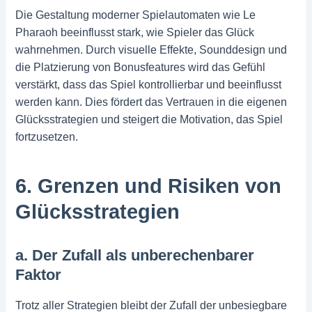
Die Gestaltung moderner Spielautomaten wie Le
Pharaoh beeinflusst stark, wie Spieler das Glück
wahrnehmen. Durch visuelle Effekte, Sounddesign und
die Platzierung von Bonusfeatures wird das Gefühl
verstärkt, dass das Spiel kontrollierbar und beeinflusst
werden kann. Dies fördert das Vertrauen in die eigenen
Glücksstrategien und steigert die Motivation, das Spiel
fortzusetzen.
6. Grenzen und Risiken von
Glücksstrategien
a. Der Zufall als unberechenbarer
Faktor
Trotz aller Strategien bleibt der Zufall der unbesiegbare