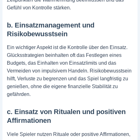
Gefühl von Kontrolle stärken.
b. Einsatzmanagement und
Risikobewusstsein
Ein wichtiger Aspekt ist die Kontrolle über den Einsatz.
Glücksstrategien beinhalten oft das Festlegen eines
Budgets, das Einhalten von Einsatzlimits und das
Vermeiden von impulsivem Handeln. Risikobewusstsein
hilft, Verluste zu begrenzen und das Spiel langfristig zu
genießen, ohne die eigene finanzielle Stabilität zu
gefährden.
c. Einsatz von Ritualen und positiven
Affirmationen
Viele Spieler nutzen Rituale oder positive Affirmationen,