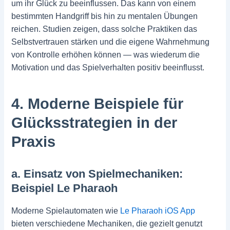
um ihr Glück zu beeinflussen. Das kann von einem
bestimmten Handgriff bis hin zu mentalen Übungen
reichen. Studien zeigen, dass solche Praktiken das
Selbstvertrauen stärken und die eigene Wahrnehmung
von Kontrolle erhöhen können — was wiederum die
Motivation und das Spielverhalten positiv beeinflusst.
4. Moderne Beispiele für
Glücksstrategien in der
Praxis
a. Einsatz von Spielmechaniken:
Beispiel Le Pharaoh
Moderne Spielautomaten wie
Le Pharaoh iOS App
bieten verschiedene Mechaniken, die gezielt genutzt