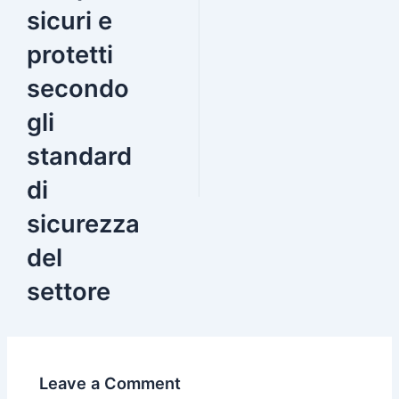
sicuri e
protetti
secondo
gli
standard
di
sicurezza
del
settore
Leave a Comment