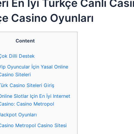
eri En Iyi Türkçe Canlı Cas
çe Casino Oyunları
Content
Çok Dilli Destek
Vip Oyuncular İçin Yasal Online
Casino Siteleri
Türk Casino Siteleri Giriş
Online Slotlar Için En İyi Internet
Casino: Casino Metropol
Jackpot Oyunları
Casino Metropol Casino Sitesi