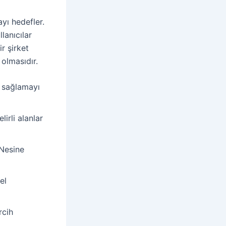
yı hedefler.
lanıcılar
ir şirket
 olmasıdır.
ç sağlamayı
irli alanlar
 Nesine
el
rcih