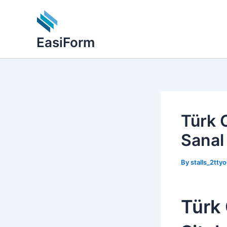
Skip
to
content
EasiForm
Türk C
Sanal 
By
stalls_2tty
Türk 