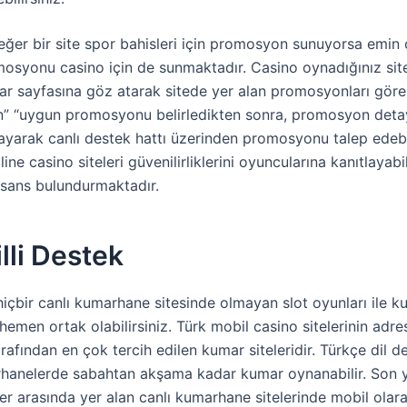
eğer bir site spor bahisleri için promosyon sunuyorsa emin 
osyonu casino için de sunmaktadır. Casino oynadığınız sit
r sayfasına göz atarak sitede yer alan promosyonları görebi
n” “uygun promosyonu belirledikten sonra, promosyon deta
ayarak canlı destek hattı üzerinden promosyonu talep edebil
line casino siteleri güvenilirliklerini oyuncularına kanıtlaya
lisans bulundurmaktadır.
lli Destek
içbir canlı kumarhane sitesinde olmayan slot oyunları ile k
emen ortak olabilirsiniz. Türk mobil casino sitelerinin adres
arafından en çok tercih edilen kumar siteleridir. Türkçe dil d
hanelerde sabahtan akşama kadar kumar oynanabilir. Son y
er arasında yer alan canlı kumarhane sitelerinde mobil olar