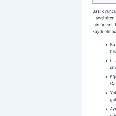
Bazı oyuncul
Hangi siten
için önemlid
kaydı olmada
Bu 
he
Lis
sit
Eğ
Cas
Ya
gel
Ayr
ede