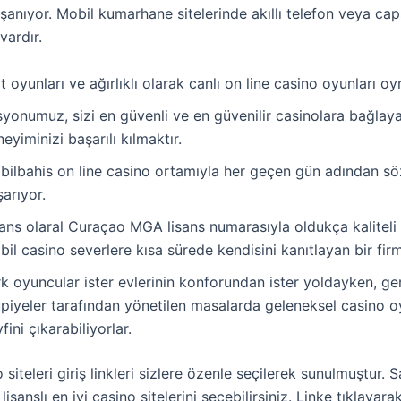
anıyor. Mobil kumarhane sitelerinde akıllı telefon veya cap
vardır.
t oyunları ve ağırlıklı olarak canlı on line casino oyunları oyn
syonumuz, sizi en güvenli ve en güvenilir casinolara bağla
eyiminizi başarılı kılmaktır.
bilbahis on line casino ortamıyla her geçen gün adından sö
arıyor.
ans olaral Curaçao MGA lisans numarasıyla oldukça kaliteli 
il casino severlere kısa sürede kendisini kanıtlayan bir firm
k oyuncular ister evlerinin konforundan ister yoldayken, ge
piyeler tarafından yönetilen masalarda geleneksel casino o
fini çıkarabiliyorlar.
 siteleri giriş linkleri sizlere özenle seçilerek sunulmuştur. 
isanslı en iyi casino sitelerini seçebilirsiniz. Linke tıklayara