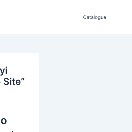
Catalogue
yi
 Site”
no