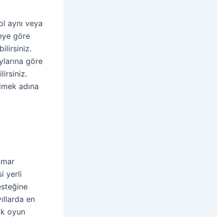
ol aynı veya
eye göre
lirsiniz.
ylarına göre
irsiniz.
bilmek adına
umar
i yerli
esteğine
ıllarda en
ak oyun