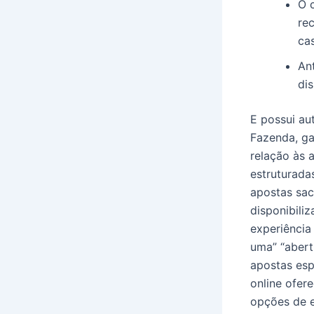
O 
re
cas
An
dis
E possui au
Fazenda, ga
relação às 
estruturada
apostas sac
disponibili
experiência
uma” “abert
apostas esp
online ofer
opções de e