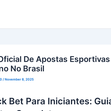
 Oficial De Apostas Esportivas
no No Brasil
o0
/
November 8, 2025
k Bet Para Iniciantes: Gui