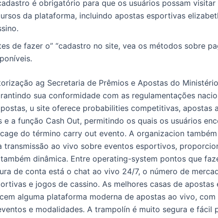
cadastro é obrigatório para que os usuários possam visitar
cursos da plataforma, incluindo apostas esportivas elizabe
sino.
tes de fazer o” “cadastro no site, vea os métodos sobre 
poníveis.
torização ag Secretaria de Prêmios e Apostas do Ministéri
rantindo sua conformidade com as regulamentações nacio
apostas, u site oferece probabilities competitivas, apostas
s e a função Cash Out, permitindo os quais os usuários en
cage do término carry out evento. A organizacion também
za transmissão ao vivo sobre eventos esportivos, proporc
 também dinâmica. Entre operating-system pontos que faz
ura de conta está o chat ao vivo 24/7, o número de merca
ortivas e jogos de cassino. As melhores casas de apostas 
ecem alguma plataforma moderna de apostas ao vivo, com
ventos e modalidades. A trampolín é muito segura e fácil p