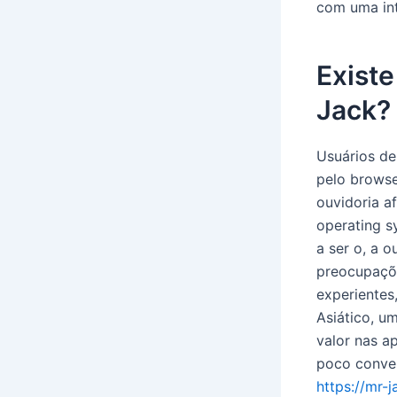
com uma int
Exist
Jack?
Usuários de
pelo browse
ouvidoria a
operating s
a ser o, a 
preocupaçõe
experientes
Asiático, u
valor nas a
poco conven
https://mr-