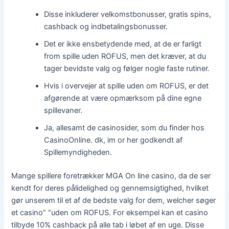
Disse inkluderer velkomstbonusser, gratis spins,
cashback og indbetalingsbonusser.
Det er ikke ensbetydende med, at de er farligt
from spille uden ROFUS, men det kræver, at du
tager bevidste valg og følger nogle faste rutiner.
Hvis i overvejer at spille uden om ROFUS, er det
afgørende at være opmærksom på dine egne
spillevaner.
Ja, allesamt de casinosider, som du finder hos
CasinoOnline. dk, im or her godkendt af
Spillemyndigheden.
Mange spillere foretrækker MGA On line casino, da de ser
kendt for deres pålidelighed og gennemsigtighed, hvilket
gør unserem til et af de bedste valg for dem, welcher søger
et casino” “uden om ROFUS. For eksempel kan et casino
tilbyde 10% cashback på alle tab i løbet af en uge. Disse