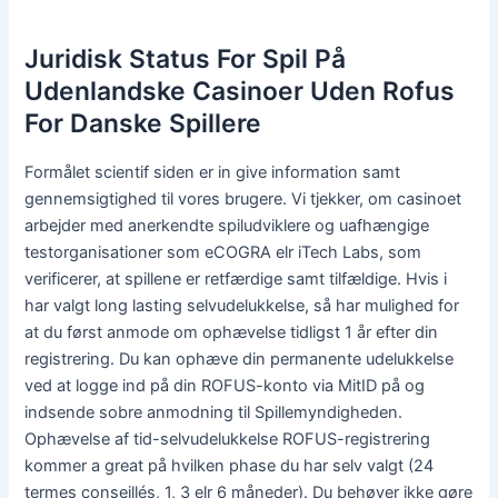
Juridisk Status For Spil På
Udenlandske Casinoer Uden Rofus
For Danske Spillere
Formålet scientif siden er in give information samt
gennemsigtighed til vores brugere. Vi tjekker, om casinoet
arbejder med anerkendte spiludviklere og uafhængige
testorganisationer som eCOGRA elr iTech Labs, som
verificerer, at spillene er retfærdige samt tilfældige. Hvis i
har valgt long lasting selvudelukkelse, så har mulighed for
at du først anmode om ophævelse tidligst 1 år efter din
registrering. Du kan ophæve din permanente udelukkelse
ved at logge ind på din ROFUS-konto via MitID på og
indsende sobre anmodning til Spillemyndigheden.
Ophævelse af tid-selvudelukkelse ROFUS-registrering
kommer a great på hvilken phase du har selv valgt (24
termes conseillés, 1, 3 elr 6 måneder). Du behøver ikke gøre