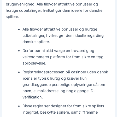
brugervenlighed. Alle tilbyder attraktive bonusser og
hurtige udbetalinger, hvilket gør dem ideelle for danske
spillere.
Alle tilbyder attraktive bonusser og hurtige
udbetalinger, hvilket gør dem ideelle regarding
danske spillere.
Derfor bør ni altid vælge en troværdig og
velrenommeret platform for from sikre en tryg
spiloplevelse.
Registreringsprocessen på casinoer uden dansk
licens er typisk hurtig og kræver kun
grundlæggende personlige oplysninger såsom
navn, e-mailadresse, og nogle gange ID-
verifikation.
Disse regler ser designet for from sikre spillets
integritet, beskytte spillere, samt” “fremme