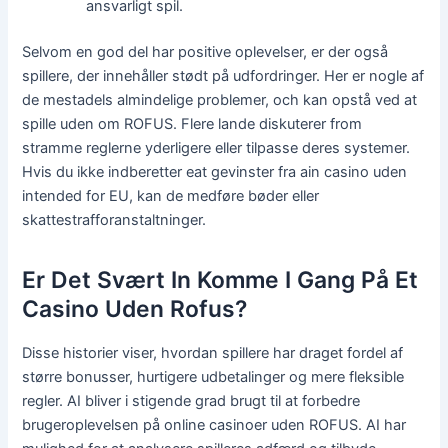
ansvarligt spil.
Selvom en god del har positive oplevelser, er der også
spillere, der innehåller stødt på udfordringer. Her er nogle af
de mestadels almindelige problemer, och kan opstå ved at
spille uden om ROFUS. Flere lande diskuterer from
stramme reglerne yderligere eller tilpasse deres systemer.
Hvis du ikke indberetter eat gevinster fra ain casino uden
intended for EU, kan de medføre bøder eller
skattestrafforanstaltninger.
Er Det Svært In Komme I Gang På Et
Casino Uden Rofus?
Disse historier viser, hvordan spillere har draget fordel af
større bonusser, hurtigere udbetalinger og mere fleksible
regler. AI bliver i stigende grad brugt til at forbedre
brugeroplevelsen på online casinoer uden ROFUS. AI har