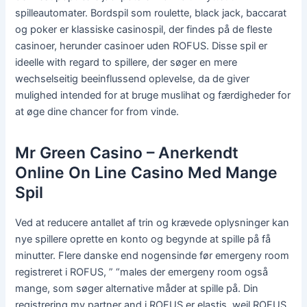
spilleautomater. Bordspil som roulette, black jack, baccarat
og poker er klassiske casinospil, der findes på de fleste
casinoer, herunder casinoer uden ROFUS. Disse spil er
ideelle with regard to spillere, der søger en mere
wechselseitig beeinflussend oplevelse, da de giver
mulighed intended for at bruge muslihat og færdigheder for
at øge dine chancer for from vinde.
Mr Green Casino – Anerkendt
Online On Line Casino Med Mange
Spil
Ved at reducere antallet af trin og krævede oplysninger kan
nye spillere oprette en konto og begynde at spille på få
minutter. Flere danske end nogensinde før emergeny room
registreret i ROFUS, ” “males der emergeny room også
mange, som søger alternative måder at spille på. Din
registrering my partner and i ROFUS er elastis, weil ROFUS