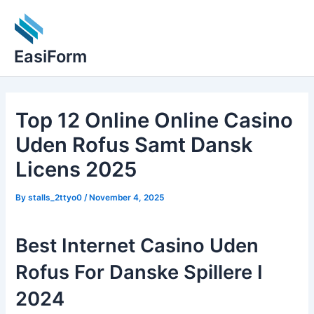
Skip
to
content
EasiForm
Top 12 Online Online Casino
Uden Rofus Samt Dansk
Licens 2025
By
stalls_2ttyo0
/
November 4, 2025
Best Internet Casino Uden
Rofus For Danske Spillere I
2024