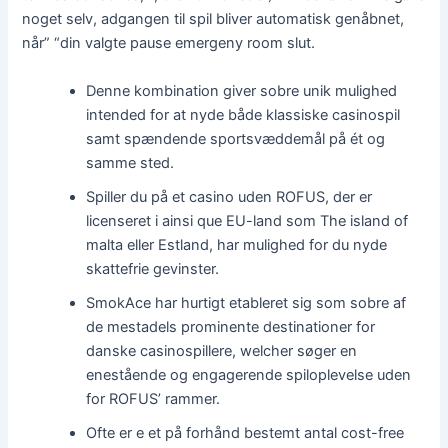
noget selv, adgangen til spil bliver automatisk genåbnet,
når” “din valgte pause emergeny room slut.
Denne kombination giver sobre unik mulighed
intended for at nyde både klassiske casinospil
samt spændende sportsvæddemål på ét og
samme sted.
Spiller du på et casino uden ROFUS, der er
licenseret i ainsi que EU-land som The island of
malta eller Estland, har mulighed for du nyde
skattefrie gevinster.
SmokAce har hurtigt etableret sig som sobre af
de mestadels prominente destinationer for
danske casinospillere, welcher søger en
enestående og engagerende spiloplevelse uden
for ROFUS’ rammer.
Ofte er e et på forhånd bestemt antal cost-free