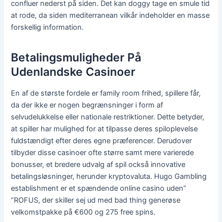
confluer nederst på siden. Det kan doggy tage en smule tid
at rode, da siden mediterranean vilkår indeholder en masse
forskellig information.
Betalingsmuligheder På
Udenlandske Casinoer
En af de største fordele er family room frihed, spillere får,
da der ikke er nogen begrænsninger i form af
selvudelukkelse eller nationale restriktioner. Dette betyder,
at spiller har mulighed for at tilpasse deres spiloplevelse
fuldstændigt efter deres egne præferencer. Derudover
tilbyder disse casinoer ofte større samt mere varierede
bonusser, et bredere udvalg af spil också innovative
betalingsløsninger, herunder kryptovaluta. Hugo Gambling
establishment er et spændende online casino uden”
“ROFUS, der skiller sej ud med bad thing generøse
velkomstpakke på €600 og 275 free spins.