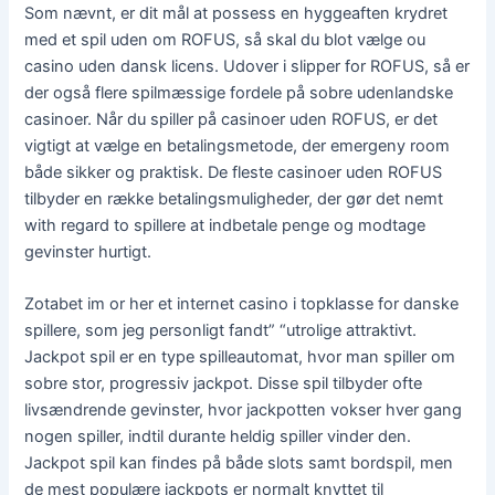
Som nævnt, er dit mål at possess en hyggeaften krydret
med et spil uden om ROFUS, så skal du blot vælge ou
casino uden dansk licens. Udover i slipper for ROFUS, så er
der også flere spilmæssige fordele på sobre udenlandske
casinoer. Når du spiller på casinoer uden ROFUS, er det
vigtigt at vælge en betalingsmetode, der emergeny room
både sikker og praktisk. De fleste casinoer uden ROFUS
tilbyder en række betalingsmuligheder, der gør det nemt
with regard to spillere at indbetale penge og modtage
gevinster hurtigt.
Zotabet im or her et internet casino i topklasse for danske
spillere, som jeg personligt fandt” “utrolige attraktivt.
Jackpot spil er en type spilleautomat, hvor man spiller om
sobre stor, progressiv jackpot. Disse spil tilbyder ofte
livsændrende gevinster, hvor jackpotten vokser hver gang
nogen spiller, indtil durante heldig spiller vinder den.
Jackpot spil kan findes på både slots samt bordspil, men
de mest populære jackpots er normalt knyttet til