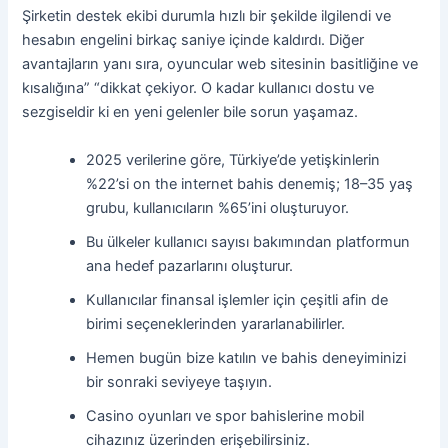
Şirketin destek ekibi durumla hızlı bir şekilde ilgilendi ve
hesabın engelini birkaç saniye içinde kaldırdı. Diğer
avantajların yanı sıra, oyuncular web sitesinin basitliğine ve
kısalığına” “dikkat çekiyor. O kadar kullanıcı dostu ve
sezgiseldir ki en yeni gelenler bile sorun yaşamaz.
2025 verilerine göre, Türkiye’de yetişkinlerin
%22’si on the internet bahis denemiş; 18–35 yaş
grubu, kullanıcıların %65’ini oluşturuyor.
Bu ülkeler kullanıcı sayısı bakımından platformun
ana hedef pazarlarını oluşturur.
Kullanıcılar finansal işlemler için çeşitli afin de
birimi seçeneklerinden yararlanabilirler.
Hemen bugün bize katılın ve bahis deneyiminizi
bir sonraki seviyeye taşıyın.
Casino oyunları ve spor bahislerine mobil
cihazınız üzerinden erişebilirsiniz.