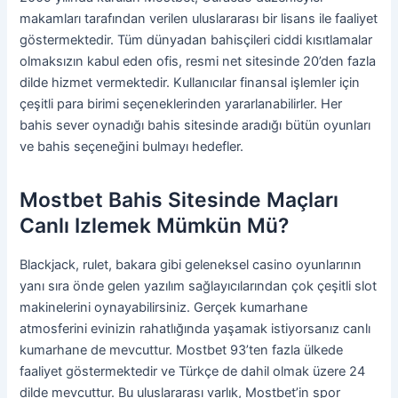
makamları tarafından verilen uluslararası bir lisans ile faaliyet
göstermektedir. Tüm dünyadan bahisçileri ciddi kısıtlamalar
olmaksızın kabul eden ofis, resmi net sitesinde 20’den fazla
dilde hizmet vermektedir. Kullanıcılar finansal işlemler için
çeşitli para birimi seçeneklerinden yararlanabilirler. Her
bahis sever oynadığı bahis sitesinde aradığı bütün oyunları
ve bahis seçeneğini bulmayı hedefler.
Mostbet Bahis Sitesinde Maçları
Canlı Izlemek Mümkün Mü?
Blackjack, rulet, bakara gibi geleneksel casino oyunlarının
yanı sıra önde gelen yazılım sağlayıcılarından çok çeşitli slot
makinelerini oynayabilirsiniz. Gerçek kumarhane
atmosferini evinizin rahatlığında yaşamak istiyorsanız canlı
kumarhane de mevcuttur. Mostbet 93’ten fazla ülkede
faaliyet göstermektedir ve Türkçe de dahil olmak üzere 24
dilde mevcuttur. Bu uluslararası varlık, Mostbet’in spor