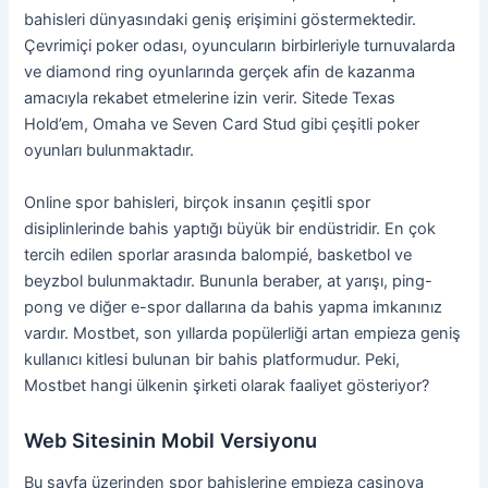
bahisleri dünyasındaki geniş erişimini göstermektedir.
Çevrimiçi poker odası, oyuncuların birbirleriyle turnuvalarda
ve diamond ring oyunlarında gerçek afin de kazanma
amacıyla rekabet etmelerine izin verir. Sitede Texas
Hold’em, Omaha ve Seven Card Stud gibi çeşitli poker
oyunları bulunmaktadır.
Online spor bahisleri, birçok insanın çeşitli spor
disiplinlerinde bahis yaptığı büyük bir endüstridir. En çok
tercih edilen sporlar arasında balompié, basketbol ve
beyzbol bulunmaktadır. Bununla beraber, at yarışı, ping-
pong ve diğer e-spor dallarına da bahis yapma imkanınız
vardır. Mostbet, son yıllarda popülerliği artan empieza geniş
kullanıcı kitlesi bulunan bir bahis platformudur. Peki,
Mostbet hangi ülkenin şirketi olarak faaliyet gösteriyor?
Web Sitesinin Mobil Versiyonu
Bu sayfa üzerinden spor bahislerine empieza casinoya