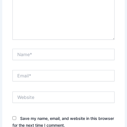
Name*
Email*
Website
Save my name, email, and website in this browser
for the next time I comment.