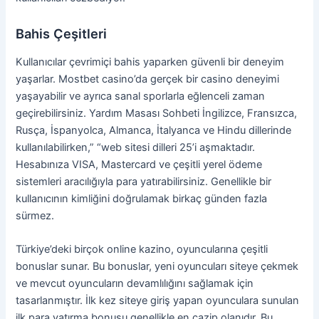
Bahis Çeşitleri
Kullanıcılar çevrimiçi bahis yaparken güvenli bir deneyim
yaşarlar. Mostbet casino’da gerçek bir casino deneyimi
yaşayabilir ve ayrıca sanal sporlarla eğlenceli zaman
geçirebilirsiniz. Yardım Masası Sohbeti İngilizce, Fransızca,
Rusça, İspanyolca, Almanca, İtalyanca ve Hindu dillerinde
kullanılabilirken,” “web sitesi dilleri 25’i aşmaktadır.
Hesabınıza VISA, Mastercard ve çeşitli yerel ödeme
sistemleri aracılığıyla para yatırabilirsiniz. Genellikle bir
kullanıcının kimliğini doğrulamak birkaç günden fazla
sürmez.
Türkiye’deki birçok online kazino, oyuncularına çeşitli
bonuslar sunar. Bu bonuslar, yeni oyuncuları siteye çekmek
ve mevcut oyuncuların devamlılığını sağlamak için
tasarlanmıştır. İlk kez siteye giriş yapan oyunculara sunulan
ilk para yatırma bonusu genellikle en cazip olanıdır. Bu