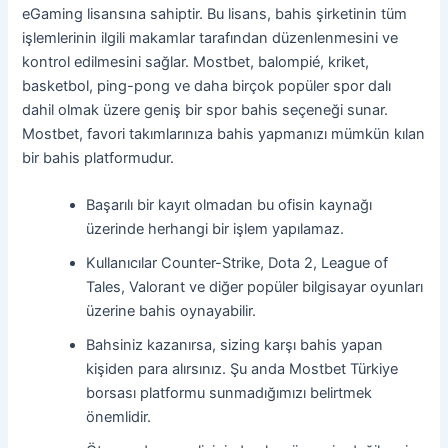
eGaming lisansına sahiptir. Bu lisans, bahis şirketinin tüm
işlemlerinin ilgili makamlar tarafından düzenlenmesini ve
kontrol edilmesini sağlar. Mostbet, balompié, kriket,
basketbol, ping-pong ve daha birçok popüler spor dalı
dahil olmak üzere geniş bir spor bahis seçeneği sunar.
Mostbet, favori takımlarınıza bahis yapmanızı mümkün kılan
bir bahis platformudur.
Başarılı bir kayıt olmadan bu ofisin kaynağı
üzerinde herhangi bir işlem yapılamaz.
Kullanıcılar Counter-Strike, Dota 2, League of
Tales, Valorant ve diğer popüler bilgisayar oyunları
üzerine bahis oynayabilir.
Bahsiniz kazanırsa, sizing karşı bahis yapan
kişiden para alırsınız. Şu anda Mostbet Türkiye
borsası platformu sunmadığımızı belirtmek
önemlidir.