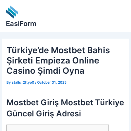
Skip
to
content
EasiForm
Türkiye’de Mostbet Bahis
Şirketi Empieza Online
Casino Şimdi Oyna
By
stalls_2ttyo0
/
October 31, 2025
Mostbet Giriş Mostbet Türkiye
Güncel Giriş Adresi