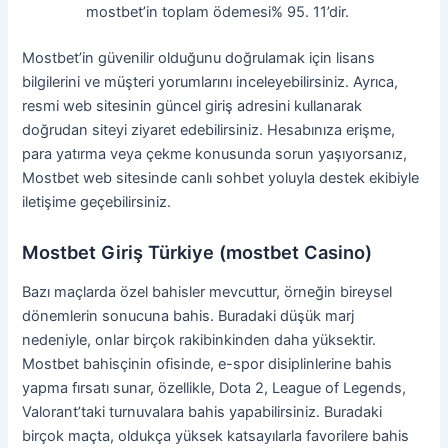
mostbet’in toplam ödemesi% 95. 11’dir.
Mostbet’in güvenilir olduğunu doğrulamak için lisans
bilgilerini ve müşteri yorumlarını inceleyebilirsiniz. Ayrıca,
resmi web sitesinin güncel giriş adresini kullanarak
doğrudan siteyi ziyaret edebilirsiniz. Hesabınıza erişme,
para yatırma veya çekme konusunda sorun yaşıyorsanız,
Mostbet web sitesinde canlı sohbet yoluyla destek ekibiyle
iletişime geçebilirsiniz.
Mostbet Giriş Türkiye (mostbet Casino)
Bazı maçlarda özel bahisler mevcuttur, örneğin bireysel
dönemlerin sonucuna bahis. Buradaki düşük marj
nedeniyle, onlar birçok rakibinkinden daha yüksektir.
Mostbet bahisçinin ofisinde, e-spor disiplinlerine bahis
yapma fırsatı sunar, özellikle, Dota 2, League of Legends,
Valorant’taki turnuvalara bahis yapabilirsiniz. Buradaki
birçok maçta, oldukça yüksek katsayılarla favorilere bahis