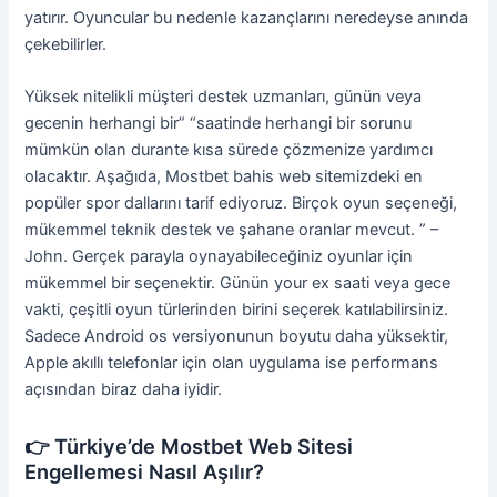
yatırır. Oyuncular bu nedenle kazançlarını neredeyse anında
çekebilirler.
Yüksek nitelikli müşteri destek uzmanları, günün veya
gecenin herhangi bir” “saatinde herhangi bir sorunu
mümkün olan durante kısa sürede çözmenize yardımcı
olacaktır. Aşağıda, Mostbet bahis web sitemizdeki en
popüler spor dallarını tarif ediyoruz. Birçok oyun seçeneği,
mükemmel teknik destek ve şahane oranlar mevcut. ” –
John. Gerçek parayla oynayabileceğiniz oyunlar için
mükemmel bir seçenektir. Günün your ex saati veya gece
vakti, çeşitli oyun türlerinden birini seçerek katılabilirsiniz.
Sadece Android os versiyonunun boyutu daha yüksektir,
Apple akıllı telefonlar için olan uygulama ise performans
açısından biraz daha iyidir.
👉 Türkiye’de Mostbet Web Sitesi
Engellemesi Nasıl Aşılır?