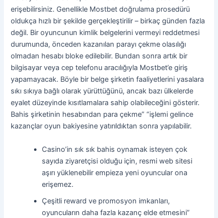
erişebilirsiniz. Genellikle Mostbet doğrulama prosedürü
oldukça hızlı bir şekilde gerçekleştirilir – birkaç günden fazla
değil. Bir oyuncunun kimlik belgelerini vermeyi reddetmesi
durumunda, önceden kazanılan parayı çekme olasılığı
olmadan hesabı bloke edilebilir. Bundan sonra artık bir
bilgisayar veya cep telefonu aracılığıyla Mostbet’e giriş
yapamayacak. Böyle bir belge şirketin faaliyetlerini yasalara
sıkı sıkıya bağlı olarak yürüttüğünü, ancak bazı ülkelerde
eyalet düzeyinde kısıtlamalara sahip olabileceğini gösterir.
Bahis şirketinin hesabından para çekme” “işlemi gelince
kazançlar oyun bakiyesine yatırıldıktan sonra yapılabilir.
Casino’in sık sık bahis oynamak isteyen çok
sayıda ziyaretçisi olduğu için, resmi web sitesi
aşırı yüklenebilir empieza yeni oyuncular ona
erişemez.
Çeşitli reward ve promosyon imkanları,
oyuncuların daha fazla kazanç elde etmesini”