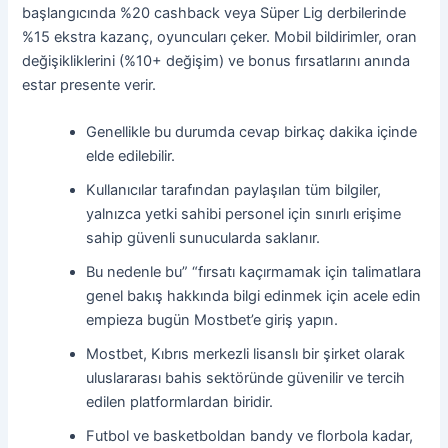
başlangıcında %20 cashback veya Süper Lig derbilerinde
%15 ekstra kazanç, oyuncuları çeker. Mobil bildirimler, oran
değişikliklerini (%10+ değişim) ve bonus fırsatlarını anında
estar presente verir.
Genellikle bu durumda cevap birkaç dakika içinde
elde edilebilir.
Kullanıcılar tarafından paylaşılan tüm bilgiler,
yalnızca yetki sahibi personel için sınırlı erişime
sahip güvenli sunucularda saklanır.
Bu nedenle bu” “fırsatı kaçırmamak için talimatlara
genel bakış hakkında bilgi edinmek için acele edin
empieza bugün Mostbet’e giriş yapın.
Mostbet, Kıbrıs merkezli lisanslı bir şirket olarak
uluslararası bahis sektöründe güvenilir ve tercih
edilen platformlardan biridir.
Futbol ve basketboldan bandy ve florbola kadar,