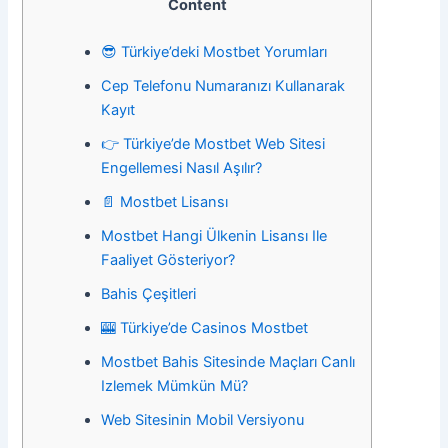
Content
😎 Türkiye’deki Mostbet Yorumları
Cep Telefonu Numaranızı Kullanarak
Kayıt
👉 Türkiye’de Mostbet Web Sitesi
Engellemesi Nasıl Aşılır?
📄 Mostbet Lisansı
Mostbet Hangi Ülkenin Lisansı Ile
Faaliyet Gösteriyor?
Bahis Çeşitleri
🎰 Türkiye’de Casinos Mostbet
Mostbet Bahis Sitesinde Maçları Canlı
Izlemek Mümkün Mü?
Web Sitesinin Mobil Versiyonu