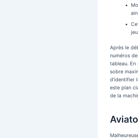
Mon
ain
Ce
jeu
Après le dé
numéros des 
tableau. En 
sobre maximi
d’identifier
este plan cl
de la machi
Aviato
Malheureuse