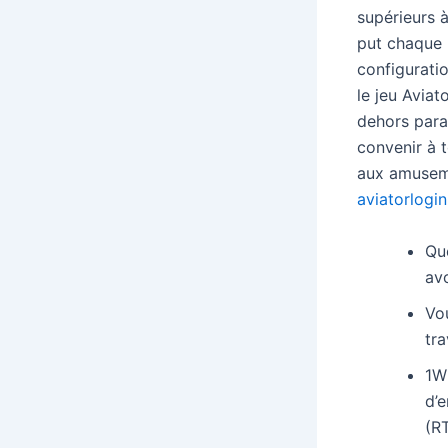
supérieurs à
put chaque p
configurati
le jeu Aviat
dehors para
convenir à 
aux amuseme
aviatorlogi
Qu
av
Vo
tr
1W
d’
(R