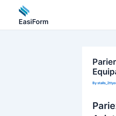
Skip
to
content
EasiForm
Parie
Equip
By
stalls_2tty
Parie