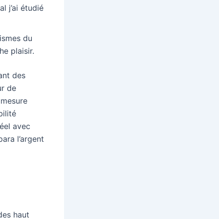
l j’ai étudié
nismes du
e plaisir.
ant des
ur de
n mesure
ilité
réel avec
para l’argent
des haut