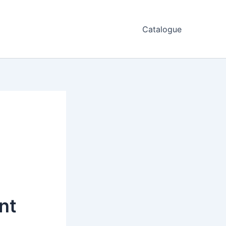
Catalogue
nt