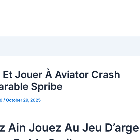
r Et Jouer À Aviator Crash
arable Spribe
o0
/
October 29, 2025
z Ain Jouez Au Jeu D’arge