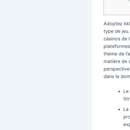
Adoptez kklk
type de jeu
casinos de 
plateformes
thème de l’
matière de 
perspective
dans le doma
Le 
tit
La 
pr
exp