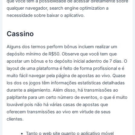
que você tem a possibilidade de acessar diretamente sobre
qualquer navegador, search engine optimization a
necessidade sobre baixar o aplicativo.
Cassino
Alguns dos termos perform bônus incluem realizar um
depósito mínimo de R$50. Observe que você tem que
apostar um bônus e to depósito inicial adentro de 7 dias. O
layout de uma plataforma é feito de forma profissional e é
muito fácil navegar pela página de apostas ao vivo. Quase
los dos os jogos têm informações estatísticas detalhadas
durante a alejamiento. Além disso, há transmissões ao
palpitante para um certo número de eventos, o que é muito
louvável pois não há várias casas de apostas que
oferecem transmissões ao vivo em virtude de seus
clientes.
Tanto o web site quanto o aplicativo móvel