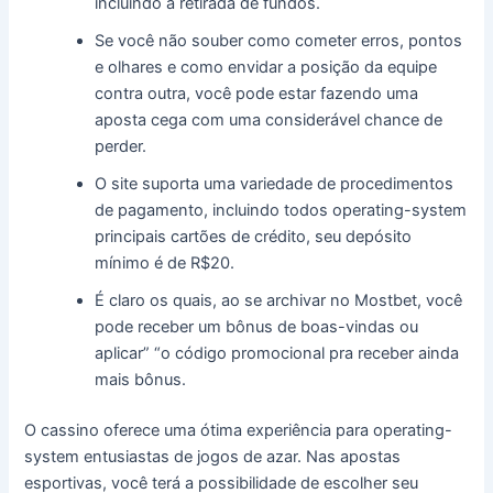
incluindo a retirada de fundos.
Se você não souber como cometer erros, pontos
e olhares e como envidar a posição da equipe
contra outra, você pode estar fazendo uma
aposta cega com uma considerável chance de
perder.
O site suporta uma variedade de procedimentos
de pagamento, incluindo todos operating-system
principais cartões de crédito, seu depósito
mínimo é de R$20.
É claro os quais, ao se archivar no Mostbet, você
pode receber um bônus de boas-vindas ou
aplicar” “o código promocional pra receber ainda
mais bônus.
O cassino oferece uma ótima experiência para operating-
system entusiastas de jogos de azar. Nas apostas
esportivas, você terá a possibilidade de escolher seu