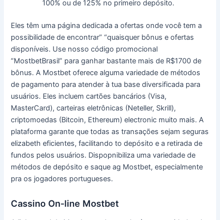
100% ou de 125% no primeiro depósito.
Eles têm uma página dedicada a ofertas onde você tem a
possibilidade de encontrar” “quaisquer bônus e ofertas
disponíveis. Use nosso código promocional
“MostbetBrasil” para ganhar bastante mais de R$1700 de
bônus. A Mostbet oferece alguma variedade de métodos
de pagamento para atender à tua base diversificada para
usuários. Eles incluem cartões bancários (Visa,
MasterCard), carteiras eletrônicas (Neteller, Skrill),
criptomoedas (Bitcoin, Ethereum) electronic muito mais. A
plataforma garante que todas as transações sejam seguras
elizabeth eficientes, facilitando to depósito e a retirada de
fundos pelos usuários. Dispopnibiliza uma variedade de
métodos de depósito e saque ag Mostbet, especialmente
pra os jogadores portugueses.
Cassino On-line Mostbet