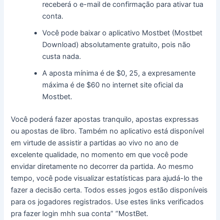
receberá o e-mail de confirmação para ativar tua
conta.
Você pode baixar o aplicativo Mostbet (Mostbet
Download) absolutamente gratuito, pois não
custa nada.
A aposta mínima é de $0, 25, a expresamente
máxima é de $60 no internet site oficial da
Mostbet.
Você poderá fazer apostas tranquilo, apostas expressas
ou apostas de libro. Também no aplicativo está disponível
em virtude de assistir a partidas ao vivo no ano de
excelente qualidade, no momento em que você pode
envidar diretamente no decorrer da partida. Ao mesmo
tempo, você pode visualizar estatísticas para ajudá-lo the
fazer a decisão certa. Todos esses jogos estão disponíveis
para os jogadores registrados. Use estes links verificados
pra fazer login mhh sua conta” “MostBet.