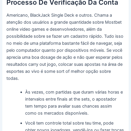
Processo De Verificação Da Conta
Americano, BlackJack Single Deck e outros. Chama a
atenção dos usuários a grande quantidade sobre Mostbet
online video games e desenvolvedores, além da
possibilidade sobre se fazer um cadastro rápido. Tudo isso
no meio de uma plataforma bastante fácil de navegar, seja
pelo computador quanto por dispositivos móveis. Se você
aprecia uma boa dosage de ação e não quer esperar pelos
resultados carry out jogo, colocar suas apostas na área de
esportes ao vivo é some sort of melhor opção sobre
todas.
Às vezes, com partidas que duram várias horas e
intervalos entre finais at the sets, o apostador
tem tempo para avaliar suas chances assim
como os mercados disponíveis.
Você tem controle total sobre teu time, pode
obter novos jogadores, vendê-los ou fazer trocas