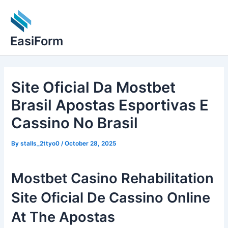
Skip
to
content
EasiForm
Site Oficial Da Mostbet
Brasil Apostas Esportivas E
Cassino No Brasil
By
stalls_2ttyo0
/
October 28, 2025
Mostbet Casino Rehabilitation
Site Oficial De Cassino Online
At The Apostas