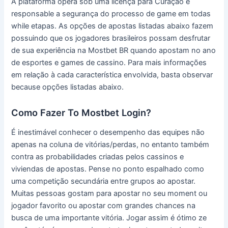
A plataforma opera sob uma licença para Curaçao e
responsable a segurança do processo de game em todas
while etapas. As opções de apostas listadas abaixo fazem
possuindo que os jogadores brasileiros possam desfrutar
de sua experiência na Mostbet BR quando apostam no ano
de esportes e games de cassino. Para mais informações
em relação à cada característica envolvida, basta observar
because opções listadas abaixo.
Como Fazer To Mostbet Login?
É inestimável conhecer o desempenho das equipes não
apenas na coluna de vitórias/perdas, no entanto também
contra as probabilidades criadas pelos cassinos e
viviendas de apostas. Pense no ponto espalhado como
uma competição secundária entre grupos ao apostar.
Muitas pessoas gostam para apostar no seu moment ou
jogador favorito ou apostar com grandes chances na
busca de uma importante vitória. Jogar assim é ótimo ze