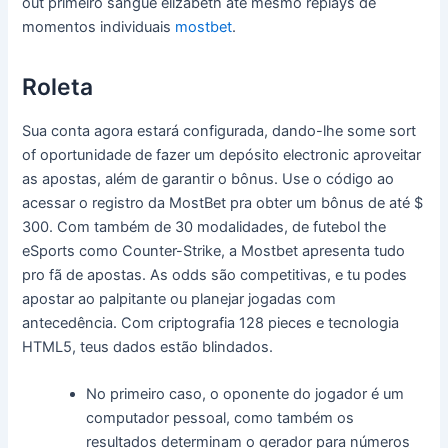
out primeiro sangue elizabeth até mesmo replays de
momentos individuais
mostbet
.
Roleta
Sua conta agora estará configurada, dando-lhe some sort
of oportunidade de fazer um depósito electronic aproveitar
as apostas, além de garantir o bônus. Use o código ao
acessar o registro da MostBet pra obter um bônus de até $
300. Com também de 30 modalidades, de futebol the
eSports como Counter-Strike, a Mostbet apresenta tudo
pro fã de apostas. As odds são competitivas, e tu podes
apostar ao palpitante ou planejar jogadas com
antecedência. Com criptografia 128 pieces e tecnologia
HTML5, teus dados estão blindados.
No primeiro caso, o oponente do jogador é um
computador pessoal, como também os
resultados determinam o gerador para números