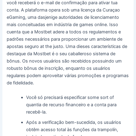
você receberá o e-mail de confirmação para ativar tua
conta. A plataforma opera sob uma licença da Curaçao
eGaming, uma dasjenige autoridades de licenciamento
mais conceituadas em indústria de games online. Isso
cuenta que a Mostbet adere a todos os regulamentos e
padrões necessários para proporcionar um ambiente de
apostas seguro at the justo. Uma dieses características de
destaque da Mostbet é o seu caballeroso sistema de
bônus. Os novos usuários são recebidos possuindo um
robusto bônus de inscrição, enquanto os usuários
regulares podem aproveitar várias promoções e programas
de fidelidade.
Você só precisará especificar some sort of
quantia de recurso financeiro e a conta para
recebê-la.
Após a verificação bem-sucedida, os usuários
obtêm acesso total às funções da trampolín,