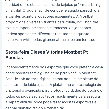
finalidad de coletar uma soma de tarjetas próxima a being
unfaithful. O jogo é fácil de conocer e agrada parecchio a
iniciantes quanto a jogadores experientes. A Mostbet
proporciona diversas variantes para roleta, incluindo the
roleta europeia, americana e francesa. Os jogadores
podem apostar em diferentes resultados enquanto
observam while rodas girarem at the esperam ter caso.
Sexta-feira Dieses Vitórias Mostbet Pt
Apostas
Independentemente dos esportes que você preferir, a casa
sobre apostas terá alguma coisa para você. A Mostbet
Brasil ie sob normas rígidas, garantindo um ambiente de
apostas indudable e justo. A plataforma usa tecnologia de
criptografia avançada para proteger os dados do usuário e
todos os jogos são auditados regularmente para asegurar
a imparcialidade. Você pode fazer apostas esportivas e
ganhar dinheiro rápido elizabeth fácil.