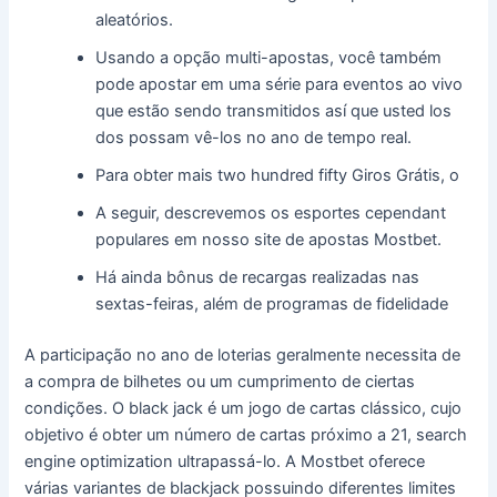
aleatórios.
Usando a opção multi-apostas, você também
pode apostar em uma série para eventos ao vivo
que estão sendo transmitidos así que usted los
dos possam vê-los no ano de tempo real.
Para obter mais two hundred fifty Giros Grátis, o
A seguir, descrevemos os esportes cependant
populares em nosso site de apostas Mostbet.
Há ainda bônus de recargas realizadas nas
sextas-feiras, além de programas de fidelidade
A participação no ano de loterias geralmente necessita de
a compra de bilhetes ou um cumprimento de ciertas
condições. O black jack é um jogo de cartas clássico, cujo
objetivo é obter um número de cartas próximo a 21, search
engine optimization ultrapassá-lo. A Mostbet oferece
várias variantes de blackjack possuindo diferentes limites