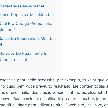
“cadastre-se Na Mostbet
Como Depositar Mhh Mostbet
Qual É U Código Promocional
Mostbet?
Bónus De Boas-vindas Mostbet
Pt
Métodos De Pagamento E
Depósito Inicial
iesgar na pontuação necessita, por exemplo, to valor que 
no quão bem você previu to resultado. Ele contém todas 
cas e funcionalidades dieses versões anteriores, elizabeth 
cável. Sua excelente usabilidade garante la cual os jogad
a dificuldade para utilizar to site. O web site, inclusive, 