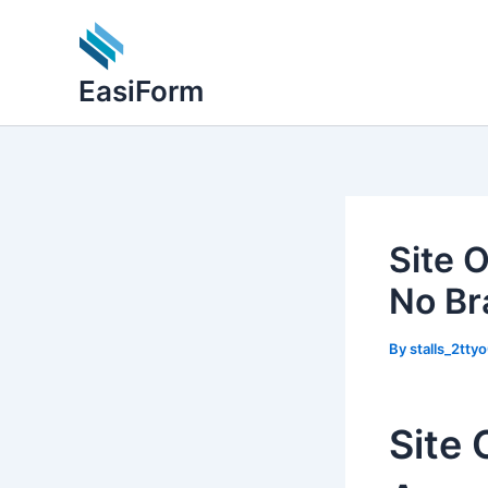
Skip
to
content
EasiForm
Site 
No Br
By
stalls_2tty
Site 