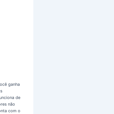
você ganha
as
funciona de
ores não
conta com o