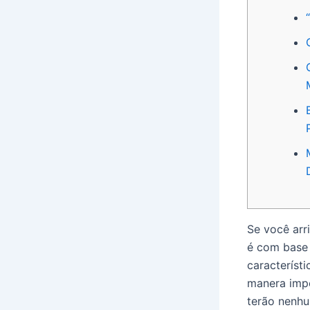
Se você arr
é com base 
característi
manera impe
terão nenhum