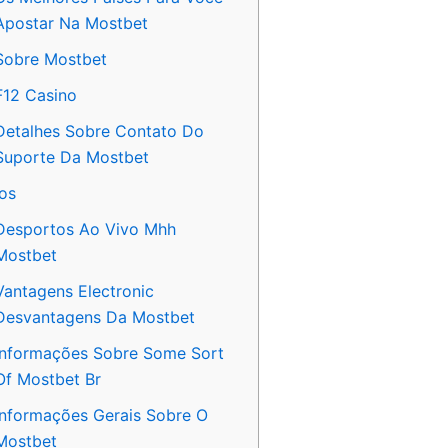
Apostar Na Mostbet
Sobre Mostbet
F12 Casino
Detalhes Sobre Contato Do
Suporte Da Mostbet
Ios
Desportos Ao Vivo Mhh
Mostbet
Vantagens Electronic
Desvantagens Da Mostbet
Informações Sobre Some Sort
Of Mostbet Br
Informações Gerais Sobre O
Mostbet