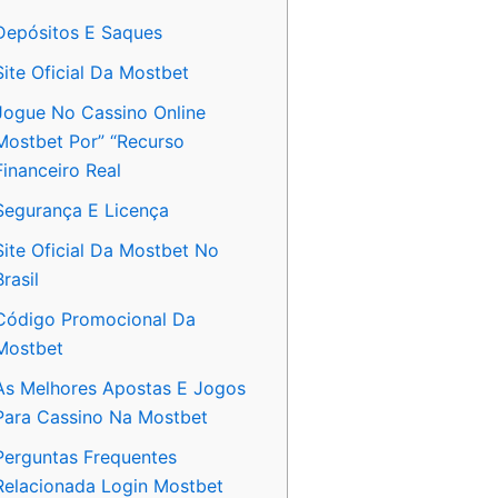
Depósitos E Saques
Site Oficial Da Mostbet
Jogue No Cassino Online
Mostbet Por” “Recurso
Financeiro Real
Segurança E Licença
Site Oficial Da Mostbet No
Brasil
Código Promocional Da
Mostbet
As Melhores Apostas E Jogos
Para Cassino Na Mostbet
Perguntas Frequentes
Relacionada Login Mostbet