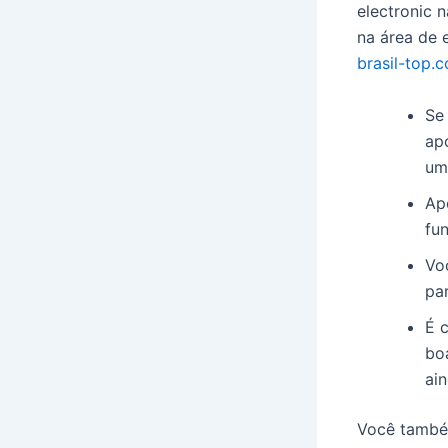
electronic 
na área de 
brasil-top.
Se
ap
um
Ap
fun
Vo
par
É 
bo
ai
Você també