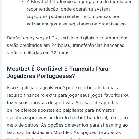
A Mostbet PT oferece um programa de bónus por
recomendação, onde operating system
jogadores podem receber recompensas por
activar amigos a se registarem na organizacion.
Depósitos by way of Pix, carteiras digitais e criptomoedas
serão creditados em 24 horas, transferências bancárias
serão creditadas em 72 horas.”
Mostbet É Confiável E Tranquilo Para
Jogadores Portugueses?
Isso significa os quais você pode receber ainda mais
recurso financeiro extra para jogar seus jogos favoritos ou
fazer suas apostas desportivas. A casa” “de apostas
online oferece apostas ao palpitante para inúmeros
eventos esportivos, incluindo futebol, handebol, tênis, no
meio de outros. As opções de eventos para streaming ao
listo são limitadas em MostBet. As opções de apostas