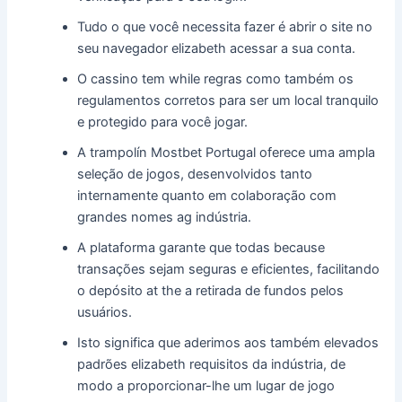
Tudo o que você necessita fazer é abrir o site no
seu navegador elizabeth acessar a sua conta.
O cassino tem while regras como também os
regulamentos corretos para ser um local tranquilo
e protegido para você jogar.
A trampolín Mostbet Portugal oferece uma ampla
seleção de jogos, desenvolvidos tanto
internamente quanto em colaboração com
grandes nomes ag indústria.
A plataforma garante que todas because
transações sejam seguras e eficientes, facilitando
o depósito at the a retirada de fundos pelos
usuários.
Isto significa que aderimos aos também elevados
padrões elizabeth requisitos da indústria, de
modo a proporcionar-lhe um lugar de jogo