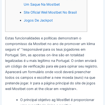
Um Saque Na Mostbet
Site Oficial Weil Mostbet No Brasil
Jogos De Jackpot
Estas funcionalidades e políticas demonstram o
compromisso da Mostbet no ano de promover um klima
seguro e” “responsável para os teus jogadores em
Portugal. Sim, as apostas on-line são en totalidad
legalizadas é u mais legítimo na Portugal. O orden enviará
um código de verificação para ele para opinar seu registro.
Aparecerá um formulário onde você deverá preencher
todos os campos e escolher a new moeda (euro) na que
pretende jogar. Ir para a página principal do site de jogos
weil Mostbet com at the clicar em «registrar«.
O principal objetivo ag MostBet é proporcionar