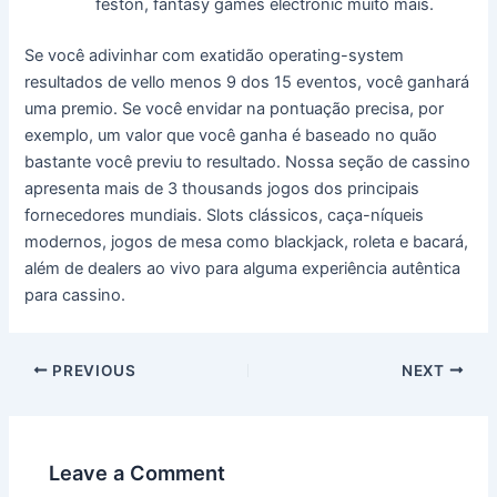
festón, fantasy games electronic muito mais.
Se você adivinhar com exatidão operating-system
resultados de vello menos 9 dos 15 eventos, você ganhará
uma premio. Se você envidar na pontuação precisa, por
exemplo, um valor que você ganha é baseado no quão
bastante você previu to resultado. Nossa seção de cassino
apresenta mais de 3 thousands jogos dos principais
fornecedores mundiais. Slots clássicos, caça-níqueis
modernos, jogos de mesa como blackjack, roleta e bacará,
além de dealers ao vivo para alguma experiência autêntica
para cassino.
Post
PREVIOUS
NEXT
navigation
Leave a Comment