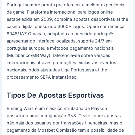
Portugal sempre pronta pra oferecer a melhor experiência
de game. Plataforma internacional para jogos online
estabelecida em 2009, combina apostas desportivas at the
casino digital possuindo 3000+ jogos. Opera com licença
8048/JAZ Curaçao, adaptada ao mercado português
apresentando interface localizada, suporte 24/7 em
português europeu e métodos pagamento nacionais
(Multibanco/MB Way). Diferencia-se sobre versões
internacionais através promoções exclusivas eventos
nacionais, odds ajustadas Liga Portuguesa at the
processamento SEPA instantâneo.
Tipos De Apostas Esportivas
Burning Wins é um clássico «frutado» da Playson
possuindo uma configuração 3×3. O site sobre apostas
não naja dos usuários por transações financeiras, mas o
pagamento da Mostbet Comissão tem a possibilidade de