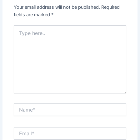
Your email address will not be published.
Required
fields are marked
*
Type
here..
Name*
Email*