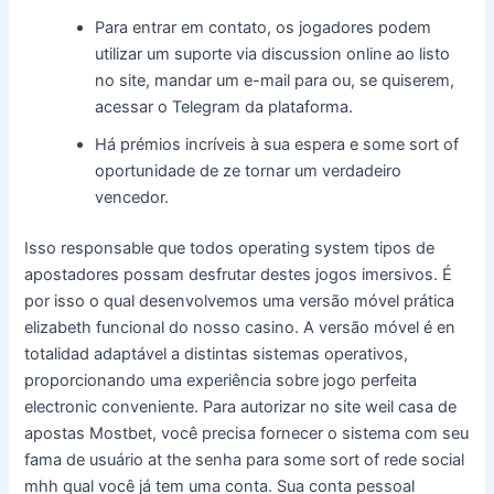
Para entrar em contato, os jogadores podem
utilizar um suporte via discussion online ao listo
no site, mandar um e-mail para ou, se quiserem,
acessar o Telegram da plataforma.
Há prémios incríveis à sua espera e some sort of
oportunidade de ze tornar um verdadeiro
vencedor.
Isso responsable que todos operating system tipos de
apostadores possam desfrutar destes jogos imersivos. É
por isso o qual desenvolvemos uma versão móvel prática
elizabeth funcional do nosso casino. A versão móvel é en
totalidad adaptável a distintas sistemas operativos,
proporcionando uma experiência sobre jogo perfeita
electronic conveniente. Para autorizar no site weil casa de
apostas Mostbet, você precisa fornecer o sistema com seu
fama de usuário at the senha para some sort of rede social
mhh qual você já tem uma conta. Sua conta pessoal