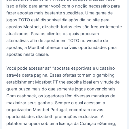
isso é feito para armar você com o noção necessário para
fazer apostas mais bastante sucedidas. Uma gama de
jogos TOTO está disponível dia após dia no site para
apostas Mostbet, elizabeth todos eles são frequentemente
atualizados. Para os clientes os quais procuram
alternativas afin de apostar em TOTO no website de
apostas, a Mostbet oferece incríveis oportunidades para
apostas nesta classe.
Você pode acessar as” “apostas esportivas e u cassino
através desta página. Essas ofertas tornam o gambling
establishment Mostbet PT the escolha ideal em virtude de
quem busca mais do que somente jogos convencionais.
Com cashback, os jogadores têm diversas maneiras de
maximizar seus ganhos. Sempre o qual acessam a
organizacion Mostbet Portugal, encontram novas
oportunidades elizabeth promoções exclusivas. A
plataforma opera sob uma licença da Curaçao eGaming,