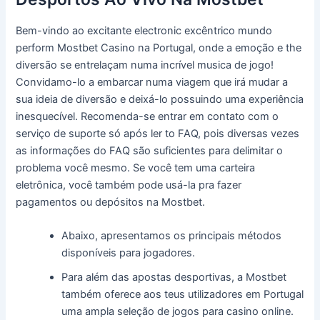
Bem-vindo ao excitante electronic excêntrico mundo
perform Mostbet Casino na Portugal, onde a emoção e the
diversão se entrelaçam numa incrível musica de jogo!
Convidamo-lo a embarcar numa viagem que irá mudar a
sua ideia de diversão e deixá-lo possuindo uma experiência
inesquecível. Recomenda-se entrar em contato com o
serviço de suporte só após ler to FAQ, pois diversas vezes
as informações do FAQ são suficientes para delimitar o
problema você mesmo. Se você tem uma carteira
eletrônica, você também pode usá-la pra fazer
pagamentos ou depósitos na Mostbet.
Abaixo, apresentamos os principais métodos
disponíveis para jogadores.
Para além das apostas desportivas, a Mostbet
também oferece aos teus utilizadores em Portugal
uma ampla seleção de jogos para casino online.