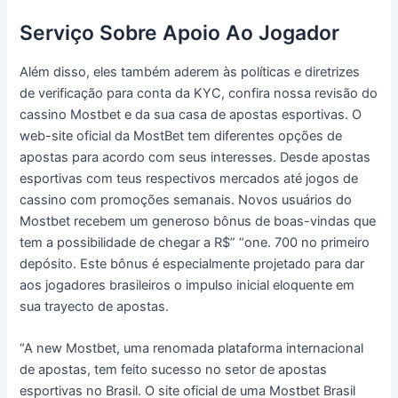
Serviço Sobre Apoio Ao Jogador
Além disso, eles também aderem às políticas e diretrizes
de verificação para conta da KYC, confira nossa revisão do
cassino Mostbet e da sua casa de apostas esportivas. O
web-site oficial da MostBet tem diferentes opções de
apostas para acordo com seus interesses. Desde apostas
esportivas com teus respectivos mercados até jogos de
cassino com promoções semanais. Novos usuários do
Mostbet recebem um generoso bônus de boas-vindas que
tem a possibilidade de chegar a R$” “one. 700 no primeiro
depósito. Este bônus é especialmente projetado para dar
aos jogadores brasileiros o impulso inicial eloquente em
sua trayecto de apostas.
“A new Mostbet, uma renomada plataforma internacional
de apostas, tem feito sucesso no setor de apostas
esportivas no Brasil. O site oficial de uma Mostbet Brasil