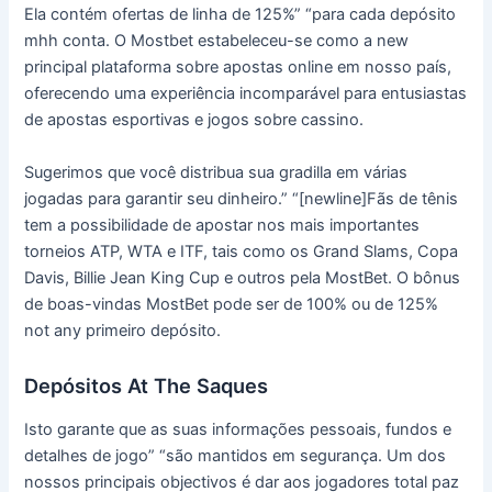
Ela contém ofertas de linha de 125%” “para cada depósito
mhh conta. O Mostbet estabeleceu-se como a new
principal plataforma sobre apostas online em nosso país,
oferecendo uma experiência incomparável para entusiastas
de apostas esportivas e jogos sobre cassino.
Sugerimos que você distribua sua gradilla em várias
jogadas para garantir seu dinheiro.” “[newline]Fãs de tênis
tem a possibilidade de apostar nos mais importantes
torneios ATP, WTA e ITF, tais como os Grand Slams, Copa
Davis, Billie Jean King Cup e outros pela MostBet. O bônus
de boas-vindas MostBet pode ser de 100% ou de 125%
not any primeiro depósito.
Depósitos At The Saques
Isto garante que as suas informações pessoais, fundos e
detalhes de jogo” “são mantidos em segurança. Um dos
nossos principais objectivos é dar aos jogadores total paz