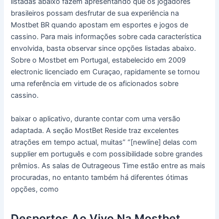
listadas abaixo fazem apresentando que os jogadores
brasileiros possam desfrutar de sua experiência na
Mostbet BR quando apostam em esportes e jogos de
cassino. Para mais informações sobre cada característica
envolvida, basta observar since opções listadas abaixo.
Sobre o Mostbet em Portugal, estabelecido em 2009
electronic licenciado em Curaçao, rapidamente se tornou
uma referência em virtude de os aficionados sobre
cassino.
baixar o aplicativo, durante contar com uma versão
adaptada. A seção MostBet Reside traz excelentes
atrações em tempo actual, muitas” “[newline] delas com
supplier em português e com possibilidade sobre grandes
prêmios. As salas de Outrageous Time estão entre as mais
procuradas, no entanto também há diferentes ótimas
opções, como
Desportos Ao Vivo Na Mostbet