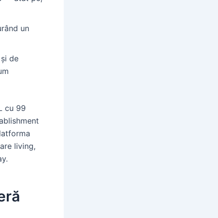
urând un
 și de
cum
L cu 99
tablishment
Platforma
are living,
ay.
eră