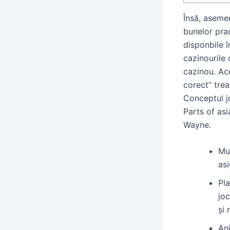
Însă, asemen
bunelor prac
disponbile î
cazinourile 
cazinou. Ace
corect” tre
Conceptul j
Parts of asi
Wayne.
Mu
asi
Pl
joc
și 
Ani