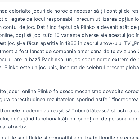
ea celorlalte jocuri de noroc e necesar să ții cont și de re
tici legate de jocul responsabil, precum utilizarea opțiunilo
n contul de joc. Dat fiind faptul că Plinko a devenit atât de
online, poți să joci tufo 10 variante diverse ale acestui joc î
st joc și-a făcut apariția în 1983 în cadrul show-ului TV „Pr
atment a fost lansat de compania americană de televiziune 
ocului are la bază Pachinko, un joc sobre noroc extrem de 
a. Plinko este un joc unic, inspirat de celebrul present globa
lte jocuri online Plinko folosesc mecanisme dovedite corec
gura corectitudinea rezultatelor, sporind astfel” “încrederea 
atformele moderne au reușit să îmbunătățească structura cl
ului, adăugând funcționalități noi și opțiuni de personalizare
mai atractiv.
mațiile sunt fluide și compatibile cu toate tipurile de ecran