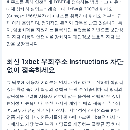
회주소를 통해 안전하게 1XBET에 접속하는 방법과 그 이유에
대해 상세히 설명드리겠습니다. 1xBet은 2007년 퀴라소
(Curaçao 1668/JAZ) 라이센스를 취득하여 퀴라소 정부의 규
제 아래 운영되며, 정기적인 관리와 감독을 받고 있습니다. 특
히, 암호화폐를 지원하는 블록체인 플랫폼을 기반으로 보안성
과 자금 이동의 안전성을 강화하여 개인정보 보호와 자금 보
안을 보장합니다.
최신 1xbet 우회주소 Instructions 차단
없이 접속하세요
그 덕분에 이용자 여러분은 언제나 안전하고 건전하며 책임감
있는 환경 속에서 최상의 경험을 누릴 수 있습니다. 각 방식의
장͏단점을 고려해 사용자 선호에 맞는 옵션을 선택할 수 있어͏
편의성이 높습니다. 수천 가지의 게임이 매일 새롭게 추가되
며, 모두가 유명한 게임 제작사에서” “정식 라이선스를 받은
정품 게임입니다. 전문가들의 평가에 따르면, 1bet은 아시아
내에서도 가장 높은 복권 배당률을 제공하는 플랫폼 중 하나