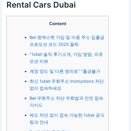
Rental Cars Dubai
Content
Bet 원엑스벳 가입 및 이용 주소 입출금
프로모션 코드 2025 꿀픽
“1xbet 솔직 후기소개, 가입 방법, 프로
모션 리뷰
계정 양도 및 다른 명의로” “출금불가
최신 1xbet 우회주소 Instructions 차단
없이 접속하세요
Bet 우회주소 차단 우회법과 안전 접속
가이드
에도 차단 없이 접속 가능한 1xbet 공식
링크 안내