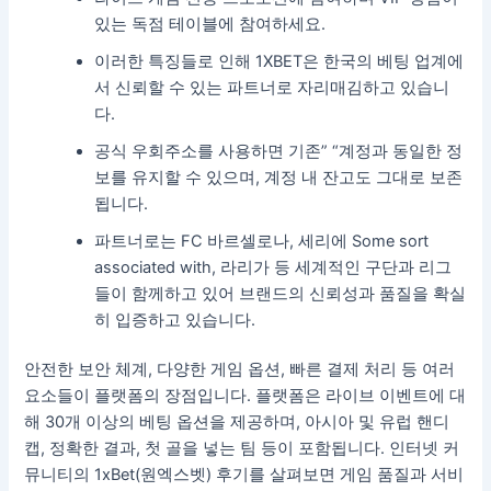
있는 독점 테이블에 참여하세요.
이러한 특징들로 인해 1XBET은 한국의 베팅 업계에
서 신뢰할 수 있는 파트너로 자리매김하고 있습니
다.
공식 우회주소를 사용하면 기존” “계정과 동일한 정
보를 유지할 수 있으며, 계정 내 잔고도 그대로 보존
됩니다.
파트너로는 FC 바르셀로나, 세리에 Some sort
associated with, 라리가 등 세계적인 구단과 리그
들이 함께하고 있어 브랜드의 신뢰성과 품질을 확실
히 입증하고 있습니다.
안전한 보안 체계, 다양한 게임 옵션, 빠른 결제 처리 등 여러
요소들이 플랫폼의 장점입니다. 플랫폼은 라이브 이벤트에 대
해 30개 이상의 베팅 옵션을 제공하며, 아시아 및 유럽 핸디
캡, 정확한 결과, 첫 골을 넣는 팀 등이 포함됩니다. 인터넷 커
뮤니티의 1xBet(원엑스벳) 후기를 살펴보면 게임 품질과 서비