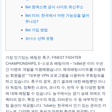
Bet 원엑스벳 공식 사이트 최신주소
Bet 미러: 한국에서 어떤 가능성을 열어
주나요?
Bet 가입 방법
보너스 선택 유형
가장 인기있는 베팅은 축구, FINEST FIGHTER
CHAMPIONSHIPS, E-스포츠 베팅이며 – 1xBet은 이미 수년
간 이벤트 개발을 지원해왔습니다. 해외배팅사이트를 이용하
는 회원들은” “대부분 VPN 프로그램을 사용하여 우회접속을
하고 있습니다. 축구의 경우, 경기 결과에 대한 베팅뿐만 아니
라 득점자, 정확한 스코어, 코너킥 수, 반칙 수 등 다양한 항목
에 대해 베팅할 수 있습니다. 농구에서는 경기 승패 외에도 각
쿼터의 점수, 특정 선수의 득점, 리바운드 수 등 세부적인 베
팅 옵션이 제공됩니다. 1xbet는 한국에서 인기 있는 온라인 카
지노로, 다양한 게임 옵션과 안전한 환경을 제공합니다.