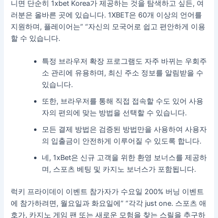
니면 단순히 1xbet Korea가 제공하는 것을 탐색하고 싶든, 여
러분은 올바른 곳에 있습니다. 1XBET은 60개 이상의 언어를
지원하며, 플레이어는” “자신의 모국어로 쉽고 편안하게 이용
할 수 있습니다.
특정 브라우저 확장 프로그램도 자주 바뀌는 우회주
소 관리에 유용하며, 최신 주소 정보를 알림받을 수
있습니다.
또한, 브라우저를 통해 직접 접속할 수도 있어 사용
자의 편의에 맞는 방법을 선택할 수 있습니다.
모든 결제 방법은 검증된 방법만을 사용하여 사용자
의 입출금이 안전하게 이루어질 수 있도록 합니다.
네, 1xBet은 신규 고객을 위한 환영 보너스를 제공하
며, 스포츠 베팅 및 카지노 보너스가 포함됩니다.
럭키 프라이데이 이벤트 참가자가 수요일 200% 버닝 이벤트
에 참가하려면, 월요일과 화요일에” “각각 just one. 스포츠 애
호가, 카지노 게임 팬 또는 새로운 모험을 찾는 스릴을 추구하