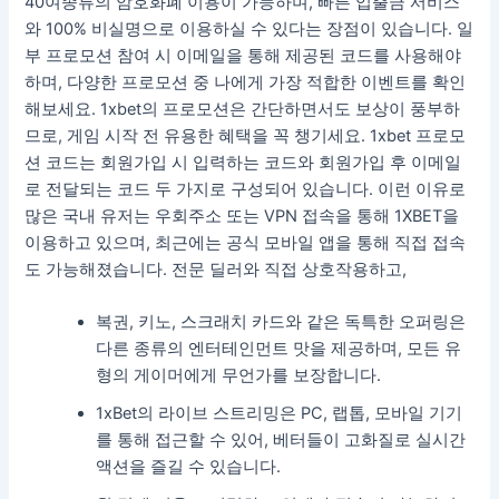
40여종류의 암호화폐 이용이 가능하며, 빠른 입출금 서비스
와 100% 비실명으로 이용하실 수 있다는 장점이 있습니다. 일
부 프로모션 참여 시 이메일을 통해 제공된 코드를 사용해야
하며, 다양한 프로모션 중 나에게 가장 적합한 이벤트를 확인
해보세요. 1xbet의 프로모션은 간단하면서도 보상이 풍부하
므로, 게임 시작 전 유용한 혜택을 꼭 챙기세요. 1xbet 프로모
션 코드는 회원가입 시 입력하는 코드와 회원가입 후 이메일
로 전달되는 코드 두 가지로 구성되어 있습니다. 이런 이유로
많은 국내 유저는 우회주소 또는 VPN 접속을 통해 1XBET을
이용하고 있으며, 최근에는 공식 모바일 앱을 통해 직접 접속
도 가능해졌습니다. 전문 딜러와 직접 상호작용하고,
복권, 키노, 스크래치 카드와 같은 독특한 오퍼링은
다른 종류의 엔터테인먼트 맛을 제공하며, 모든 유
형의 게이머에게 무언가를 보장합니다.
1xBet의 라이브 스트리밍은 PC, 랩톱, 모바일 기기
를 통해 접근할 수 있어, 베터들이 고화질로 실시간
액션을 즐길 수 있습니다.