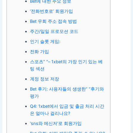
Bet에 대한 주요 정보
‘전화번호로’ 회원가입
Bet 우회 주소 접속 방법
주간/일일 프로모션 코드
인기 슬롯 게임:
전화 가입
스포츠” “– 1xbet의 가장 인기 있는 베
팅 섹션
계정 정보 저장
Bet 후기: 사용자들의 생생한” “후기와
평가
Q4: 1xbet에서 입금 및 출금 처리 시간
은 얼마나 걸리나요?
‘sns와 메신저’로 회원가입