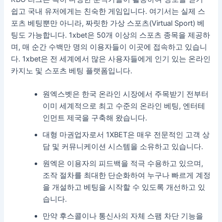
쉽고 국내 유저에게는 친숙한 게임입니다. 여기서는 실제 스
포츠 베팅뿐만 아니라, 짜릿한 가상 스포츠(Virtual Sport) 베
팅도 가능합니다. 1xbet은 50개 이상의 스포츠 종목을 제공하
며, 매 순간 수백만 명의 이용자들이 이곳에 접속하고 있습니
다. 1xbet은 전 세계에서 많은 사용자들에게 인기 있는 온라인
카지노 및 스포츠 베팅 플랫폼입니다.
원엑스벳은 한국 온라인 시장에서 주목받기 전부터
이미 세계적으로 최고 수준의 온라인 베팅, 엔터테
인먼트 제국을 구축해 왔습니다.
대형 마권업자로서 1XBET은 매우 전문적인 고객 상
담 및 커뮤니케이션 시스템을 소유하고 있습니다.
원엑은 이용자의 피드백을 적극 수용하고 있으며,
조작 절차를 최대한 단순화하여 누구나 빠르게 계정
을 개설하고 베팅을 시작할 수 있도록 개선하고 있
습니다.
만약 후스콜이나 통신사의 자체 스팸 차단 기능을