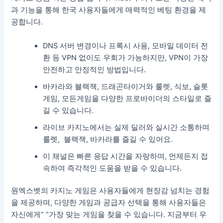
과 기능을 통해 한국 사용자들에게 매력적인 베팅 환경을 제
공합니다.
DNS 서버 변경이나 프록시 사용, 모바일 데이터 전
환 등 VPN 없이도 우회가 가능하지만, VPN이 가장
안전하고 안정적인 방법입니다.
바카라와 블랙잭, 드래곤타이거와 룰렛, 식보, 슬롯
게임, 모든게임을 다양한 프로바이더의 스타일로 즐
길 수 있습니다.
라이브 카지노에서는 실제͏ 딜러͏와 실시간 소͏통하며
룰͏렛, ͏ 블랙잭, 바카라͏를 즐길͏ 수 있어요͏.
이 채널은 빠른 응답 시간을 자랑하며, 언제든지 접
속하여 즉각적인 도움을 받을 수 있습니다.
원엑스벳의 카지노 게임은 사용자들에게 현장감 넘치는 경험
을 제공하며, 다양한 게임과 공급자 선택을 통해 사용자들은
자신에게” “가장 맞는 게임을 찾을 수 있습니다. 지금부터 우